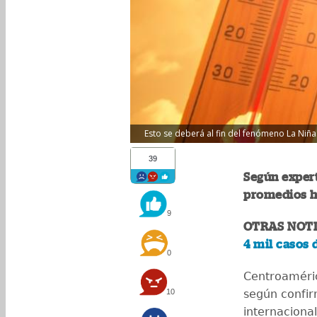
Esto se deberá al fin del fenómeno La Niña.
39
Según expert
promedios hi
9
OTRAS NOTI
4 mil casos
0
Centroaméri
10
según confir
internaciona