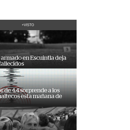
+VISTO
 armado en Escuintla deja
fallecidos
 de 4.4 sorprende a los
altecos esta mañana de
o