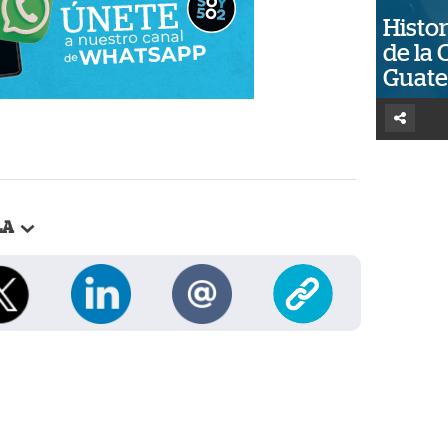
Histor
de la 
Guat
LA