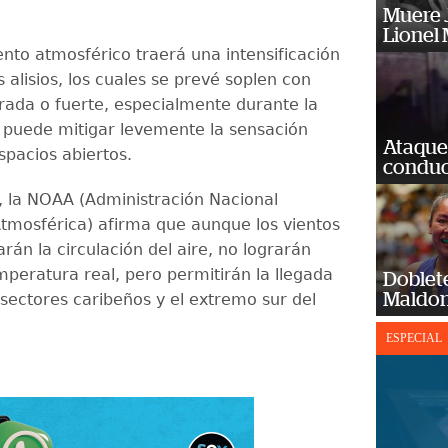
Muere J
Lionel 
nto atmosférico traerá una intensificación
s alisios, los cuales se prevé soplen con
ada o fuerte, especialmente durante la
e puede mitigar levemente la sensación
Ataque
spacios abiertos.
conduct
 la NOAA (Administración Nacional
tmosférica) afirma que aunque los vientos
arán la circulación del aire, no lograrán
mperatura real, pero permitirán la llegada
Doblet
Maldon
 sectores caribeños y el extremo sur del
ESPECIAL