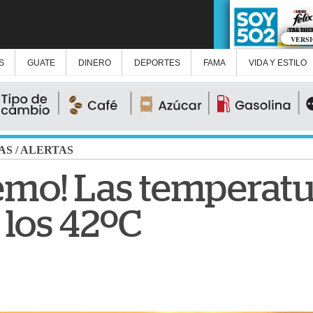
VERS
S
GUATE
DINERO
DEPORTES
FAMA
VIDA Y ESTILO
AS
/
ALERTAS
remo! Las temperat
 los 42ºC