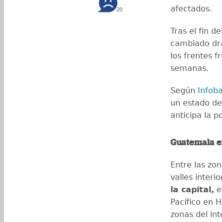
afectados.
20
Tras el fin d
cambiado dr
los frentes 
semanas.
Según
Infob
un estado d
anticipa la 
Guatemala e
Entre las zon
valles interi
la capital,
el
Pacífico en 
zonas del int