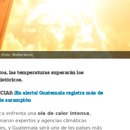
 (Foto: Shutterstock)
os, las temperaturas superarán los
stóricos.
CIAS:
¡En alerta! Guatemala registra más de
 de sarampión
ca enfrenta una
ola de calor intensa
,
maron expertos y agencias climáticas
les, y Guatemala será uno de los países más