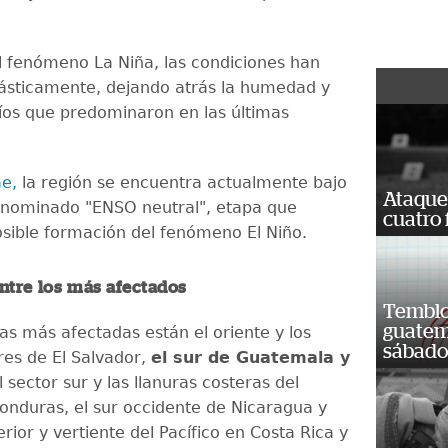
el fenómeno La Niña, las condiciones han
ásticamente, dejando atrás la humedad y
fríos que predominaron en las últimas
ae,
la región se encuentra actualmente bajo
Ataque
enominado "ENSO neutral", etapa que
cuatro 
posible formación del fenómeno El Niño.
ntre los más afectados
Temblor
guatem
as más afectadas están el oriente y los
sábad
ores de El Salvador,
el sur de Guatemala y
 sector sur y las llanuras costeras del
Honduras, el sur occidente de Nicaragua y
erior y vertiente del Pacífico en Costa Rica y