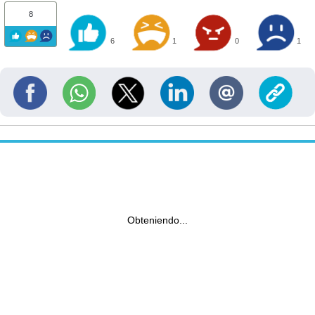
8
6
1
0
1
Obteniendo...