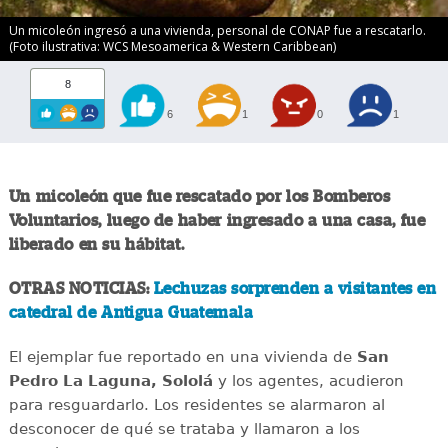
Un micoleón ingresó a una vivienda, personal de CONAP fue a rescatarlo.
(Foto ilustrativa: WCS Mesoamerica & Western Caribbean)
8
6
1
0
1
Un micoleón que fue rescatado por los Bomberos
Voluntarios, luego de haber ingresado a una casa, fue
liberado en su hábitat.
OTRAS NOTICIAS:
Lechuzas sorprenden a visitantes en
catedral de Antigua Guatemala
El ejemplar fue reportado en una vivienda de
San
Pedro La Laguna, Sololá
y los agentes, acudieron
para resguardarlo. Los residentes se alarmaron al
desconocer de qué se trataba y llamaron a los