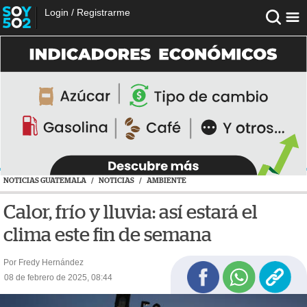
Login
/
Registrarme
NOTICIAS GUATEMALA
/
NOTICIAS
/
AMBIENTE
Calor, frío y lluvia: así estará el
clima este fin de semana
Por Fredy Hernández
08 de febrero de 2025, 08:44