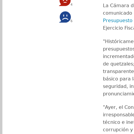
4
La Cámara d
comunicado e
Presupuesto 
6
Ejercicio Fis
"Históricam
presupuestos
incrementad
de quetzales;
transparente,
básico para 
seguridad, in
pronunciami
"Ayer, el Co
irresponsab
técnico e in
corrupción y 