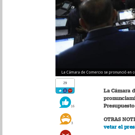
La Cámara de Comercio se pronunció en co
29
La Cámara d
pronunciami
Presupuesto
16
OTRAS NOTI
3
vetar el pre