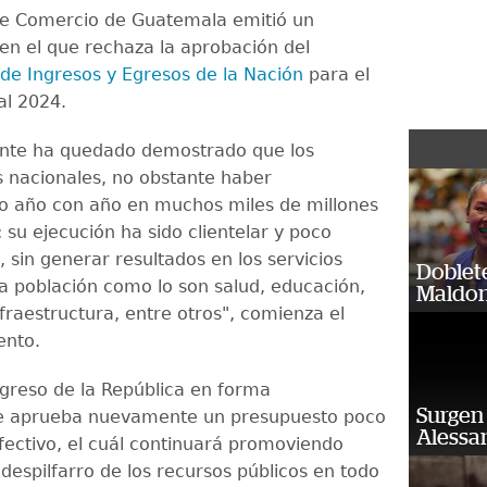
e Comercio de Guatemala emitió un
n el que rechaza la aprobación del
de Ingresos y Egresos de la Nación
para el
cal 2024.
ente ha quedado demostrado que los
 nacionales, no obstante haber
o año con año en muchos miles de millones
 su ejecución ha sido clientelar y poco
 sin generar resultados en los servicios
Doblet
la población como lo son salud, educación,
Maldon
fraestructura, entre otros", comienza el
ento.
ngreso de la República en forma
Surgen 
le aprueba nuevamente un presupuesto poco
Alessan
efectivo, el cuál continuará promoviendo
despilfarro de los recursos públicos en todo