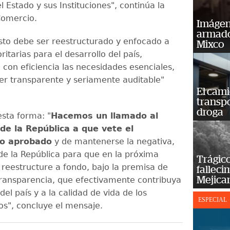
l Estado y sus Instituciones", continúa la
Comercio.
Imágene
armado
sto debe ser reestructurado y enfocado a
Mixco
oritarias para el desarrollo del país,
 con eficiencia las necesidades esenciales,
r transparente y seriamente auditable"
El cam
transp
droga
esta forma: "
Hacemos un llamado al
de la República a que vete el
o aprobado
y de mantenerse la negativa,
de la República para que en la próxima
Trágico
o reestructure a fondo, bajo la premisa de
falleci
Mejica
 transparencia, que efectivamente contribuya
 del país y a la calidad de vida de los
ESPECIAL
s", concluye el mensaje.