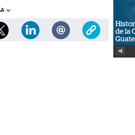
LA
Histor
de la 
Guat