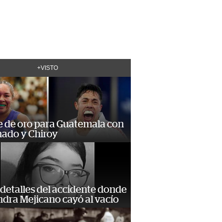
+VISTO
e de oro para Guatemala con
ado y Chiroy
detalles del accidente donde
dra Mejicano cayó al vacío