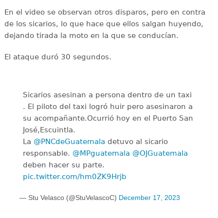
En el video se observan otros disparos, pero en contra
de los sicarios, lo que hace que ellos salgan huyendo,
dejando tirada la moto en la que se conducían.
El ataque duró 30 segundos.
Sicarios asesinan a persona dentro de un taxi
. El piloto del taxi logró huir pero asesinaron a
su acompañante.Ocurrió hoy en el Puerto San
José,Escuintla.
La ⁦
@PNCdeGuatemala
⁩ detuvo al sicario
responsable. ⁦
@MPguatemala
⁩ ⁦
@OJGuatemala
deben hacer su parte.
pic.twitter.com/hm0ZK9Hrjb
— Stu Velasco (@StuVelascoC)
December 17, 2023