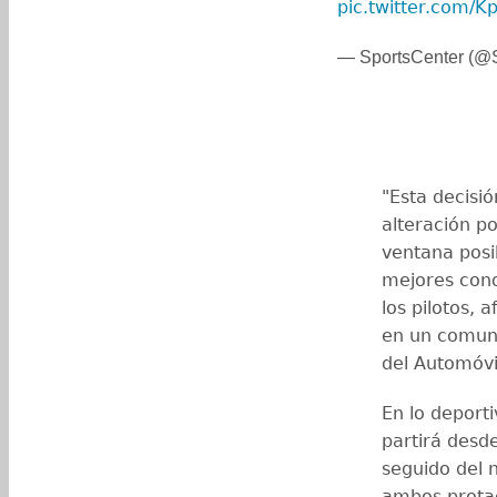
pic.twitter.com/
— SportsCenter (
"Esta decisi
alteración p
ventana posi
mejores cond
los pilotos, 
en un comuni
del Automóvil
En lo deporti
partirá desde 
seguido del 
ambos protag