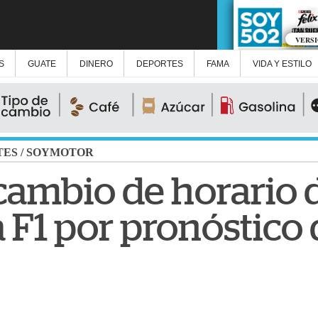
VERS
S
GUATE
DINERO
DEPORTES
FAMA
VIDA Y ESTILO
TES
/
SOYMOTOR
ambio de horario d
 F1 por pronóstico