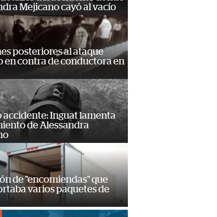
dra Mejicano cayó al vacío
s posteriores al ataque
 en contra de conductora en
 accidente: Inguat lamenta
miento de Alessandra
no
ión de "encomiendas" que
ortaba varios paquetes de