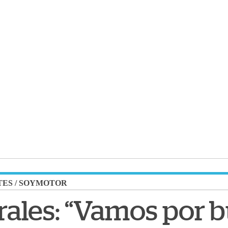
TES
/
SOYMOTOR
ales: “Vamos por 