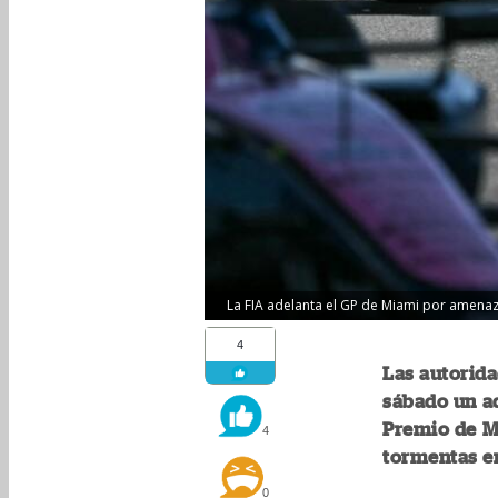
La FIA adelanta el GP de Miami por amenaz
4
Las autorida
sábado un ad
Premio de Mi
4
tormentas en
0