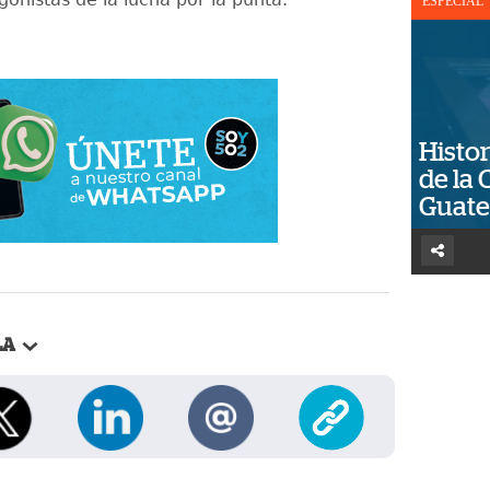
ESPECIAL
Histor
de la 
Guat
LA