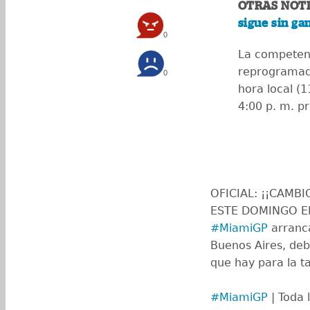
OTRAS NOTI
sigue sin ga
0
La competenc
reprogramada
0
hora local (
4:00 p. m. pr
OFICIAL: ¡¡CAMB
ESTE DOMINGO EN
#MiamiGP
arranca
Buenos Aires, deb
que hay para la ta
#MiamiGP
| Toda