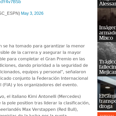
KpdY4v7BSb
Alessan
@SC_ESPN)
May 3, 2026
Imágene
armado
Mixco
ón se ha tomado para garantizar la menor
osible de la carrera y asegurar la mayor
ble para completar el Gran Premio en las
Trágico
iciones, dando prioridad a la seguridad de
falleci
aficionados, equipos y personal", señalaron
Mejica
cado conjunto la Federación Internacional
 (FIA) y los organizadores del evento.
El cam
vo, el italiano Kimi Antonelli (Mercedes)
transp
la pole position tras liderar la clasificación,
droga
neerlandés Max Verstappen (Red Bull),
onistas de la lucha por la punta.