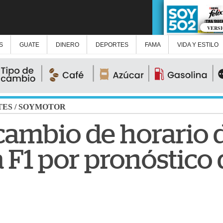
VERS
S
GUATE
DINERO
DEPORTES
FAMA
VIDA Y ESTILO
TES
/
SOYMOTOR
ambio de horario d
 F1 por pronóstico