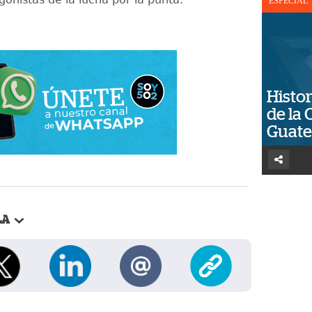
ESPECIAL
Histor
de la 
Guat
LA