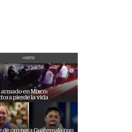
+VISTO
 armado en Mixco:
ora pierde la vida
e de oro para Guatemala con