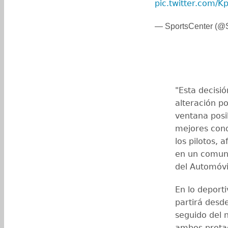
pic.twitter.com/
— SportsCenter (
"Esta decisi
alteración p
ventana posi
mejores cond
los pilotos, 
en un comuni
del Automóvil
En lo deporti
partirá desde 
seguido del 
ambos protag