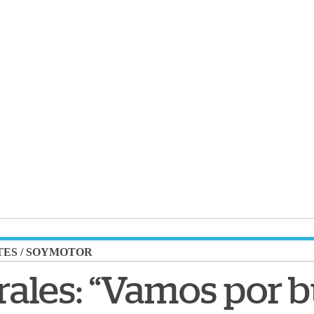
TES
/
SOYMOTOR
ales: “Vamos por 