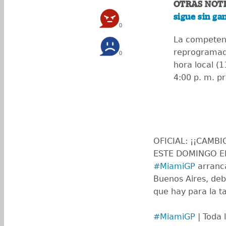
OTRAS NOTI
sigue sin ga
0
La competenc
reprogramada
0
hora local (
4:00 p. m. pr
OFICIAL: ¡¡CAMB
ESTE DOMINGO EN
#MiamiGP
arranca
Buenos Aires, deb
que hay para la ta
#MiamiGP
| Toda