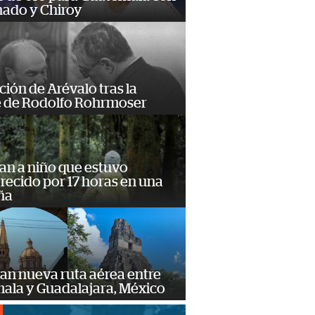
ado y Chiroy
ción de Arévalo tras la
 de Rodolfo Rohrmoser
an a niño que estuvo
ecido por 17 horas en una
ña
an nueva ruta aérea entre
ala y Guadalajara, México