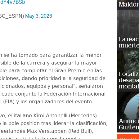
KpdY4v7BSb
Maldon
@SC_ESPN)
May 3, 2026
La reac
muerte
ón se ha tomado para garantizar la menor
osible de la carrera y asegurar la mayor
ble para completar el Gran Premio en las
Localiz
iciones, dando prioridad a la seguridad de
desapar
aficionados, equipos y personal", señalaron
monta
cado conjunto la Federación Internacional
 (FIA) y los organizadores del evento.
vo, el italiano Kimi Antonelli (Mercedes)
Anunci
la pole position tras liderar la clasificación,
Guatem
neerlandés Max Verstappen (Red Bull),
onistas de la lucha por la punta.