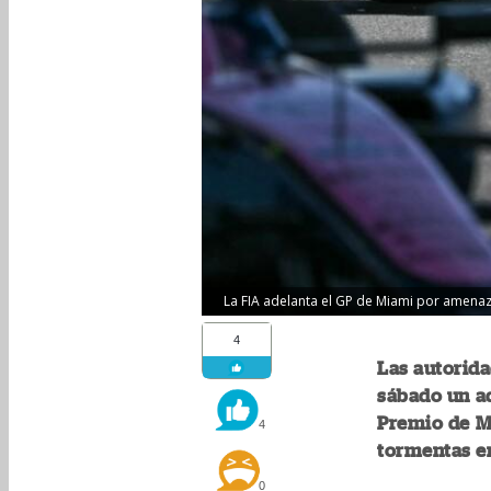
La FIA adelanta el GP de Miami por amenaz
4
Las autorida
sábado un ad
Premio de Mi
4
tormentas en
0