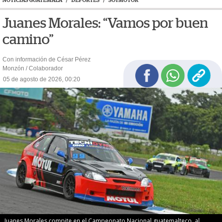
NOTICIAS GUATEMALA
/
DEPORTES
/
SOYMOTOR
Juanes Morales: “Vamos por buen
camino”
Con información de César Pérez
Monzón / Colaborador
05 de agosto de 2026, 00:20
Juanes Morales compite en el Campeonato Nacional guatemalteco, al