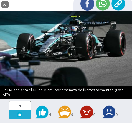
F1
La FIA adelanta el GP de Miami por amenaza de fuertes tormentas. (Foto:
AFP)
4
4
0
0
0