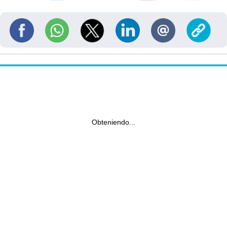
Obteniendo...