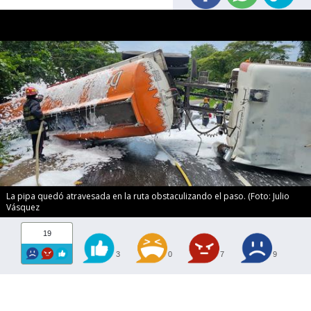
La pipa quedó atravesada en la ruta obstaculizando el paso. (Foto: Julio
Vásquez
19
3
0
7
9