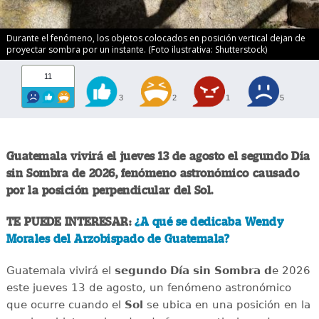
Durante el fenómeno, los objetos colocados en posición vertical dejan de
proyectar sombra por un instante. (Foto ilustrativa: Shutterstock)
11
3
2
1
5
Guatemala vivirá el jueves 13 de agosto el segundo Día
sin Sombra de 2026, fenómeno astronómico causado
por la posición perpendicular del Sol.
TE PUEDE INTERESAR:
¿A qué se dedicaba Wendy
Morales del Arzobispado de Guatemala?
Guatemala vivirá el
segundo Día sin Sombra d
e 2026
este jueves 13 de agosto, un fenómeno astronómico
que ocurre cuando el
Sol
se ubica en una posición en la