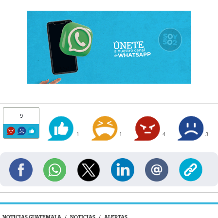
9
1
1
4
3
NOTICIAS GUATEMALA
/
NOTICIAS
/
ALERTAS