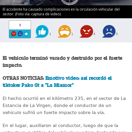
El accidente ha causado complicaciones en la circulación vehicular del
sector. (Foto vía: captura de video)
9
1
1
4
3
El vehículo terminó varado y destruido por el fuerte
impacto.
OTRAS NOTICIAS:
Emotivo video: así recordó el
tiktoker Pako Gt a "La Miamor"
El hecho ocurrió en el kilómetro 235, en el sector de La
Estancia de La Virgen, donde el conductor de un
vehículo sufrió un fuerte impacto sobre la vía.
En el lugar, auxiliaron al conductor, luego de que la