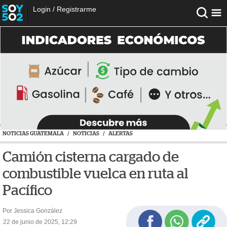
Login
/
Registrarme
NOTICIAS GUATEMALA
/
NOTICIAS
/
ALERTAS
Camión cisterna cargado de
combustible vuelca en ruta al
Pacífico
Por Jessica González
22 de junio de 2025, 12:29