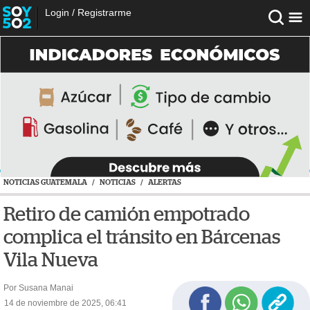
Login
/
Registrarme
NOTICIAS GUATEMALA
/
NOTICIAS
/
ALERTAS
Retiro de camión empotrado
complica el tránsito en Bárcenas
Vila Nueva
Por Susana Manai
14 de noviembre de 2025, 06:41