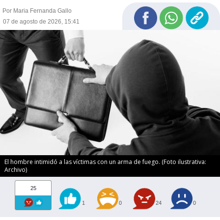
Por Maria Fernanda Gallo
07 de agosto de 2026, 15:41
El hombre intimidó a las víctimas con un arma de fuego. (Foto ilustrativa:
Archivo)
25
1
0
24
0