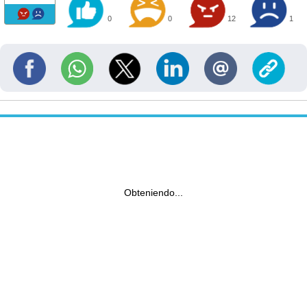
0
0
12
1
Obteniendo...