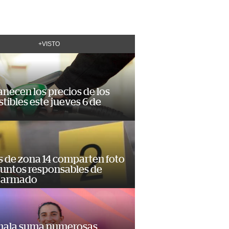
+VISTO
necen los precios de los
ibles este jueves 6 de
s de zona 14 comparten foto
suntos responsables de
 armado
ala suma numerosas