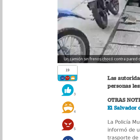
Un camión sin frenos chocó contra pared de
19
Las autorid
personas les
3
OTRAS NOTI
El Salvador 
4
La Policía Mu
5
informó de u
trasporte de