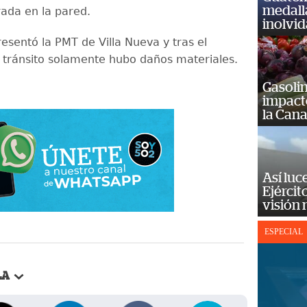
medall
ada en la pared.
inolvi
resentó la PMT de Villa Nueva y tras el
 tránsito solamente hubo daños materiales.
Gasolin
impact
la Cana
Así luc
Ejércit
visión
ESPECIAL
LA