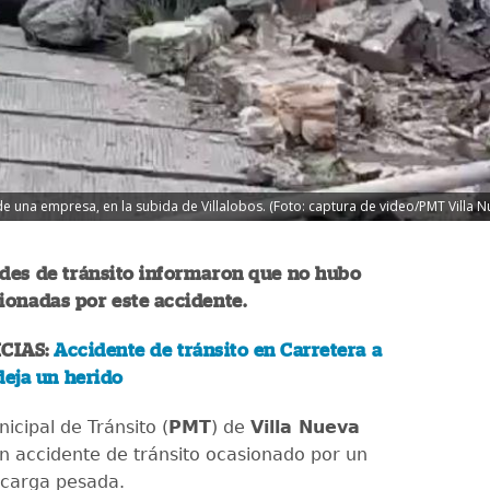
 una empresa, en la subida de Villalobos. (Foto: captura de video/PMT Villa N
ades de tránsito informaron que no hubo
ionadas por este accidente.
CIAS:
Accidente de tránsito en Carretera a
deja un herido
nicipal de Tránsito (
PMT
) de
Villa Nueva
n accidente de tránsito ocasionado por un
 carga pesada.