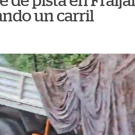
 de pista en Fraij
ndo un carril