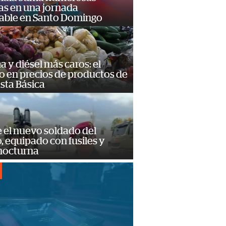
as en una jornada
dable en Santo Domingo
a y diésel más caros: el
o en precios de productos de
sta Básica
e el nuevo soldado del
o, equipado con fusiles y
 nocturna