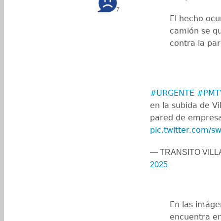
7
El hecho ocu
camión se qu
contra la pa
#URGENTE
#PMTV
en la subida de V
pared de empresa 
pic.twitter.com/
— TRANSITO VILL
2025
En las imáge
encuentra en 