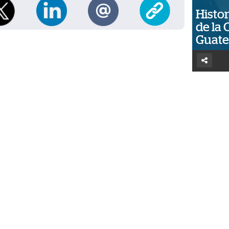
Histor
de la 
Guat