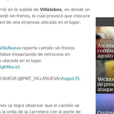
rrió en la subida de
Villalobos
, en donde un
edó sin frenos, lo cual provocó que chocara
red de una empresa ubicada en el lugar.
Así ama
illaNueva
reporta camión sin frenos
combust
illobos impactando de retroceso en
agosto
ubicada en el lugar.
swlgKMucaS
A NUEVA (@PMT_VILLANUEVA)
August 25,
Vecino
de pre
ataque
nes se logra observar que el camión se
la orilla de la carretera con la parte de
Guatem