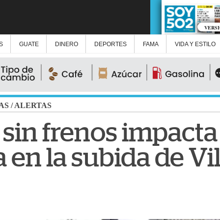
VERS
S
GUATE
DINERO
DEPORTES
FAMA
VIDA Y ESTILO
AS
/
ALERTAS
sin frenos impacta
en la subida de Vi