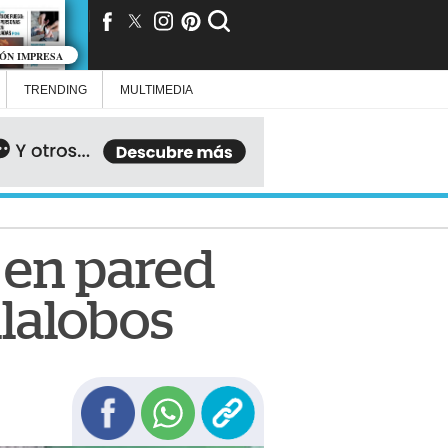
IÓN IMPRESA
TRENDING
MULTIMEDIA
 en pared
llalobos