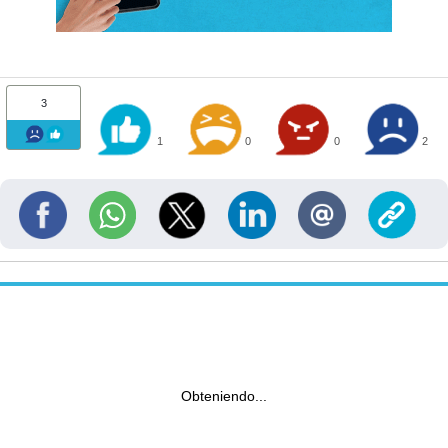
3
1
0
0
2
Obteniendo...