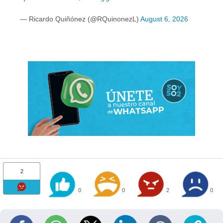
— Ricardo Quiñónez (@RQuinonezL)
August 6, 2026
2
0
0
2
0