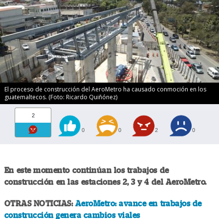
El proceso de construcción del AeroMetro ha causado conmoción en los
guatemaltecos. (Foto: Ricardo Quiñónez)
2
0
0
2
0
En este momento continúan los trabajos de
construcción en las estaciones 2, 3 y 4 del AeroMetro.
OTRAS NOTICIAS:
AeroMetro: avance en trabajos de
construcción genera cambios viales