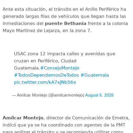
Ante esta situación, el tránsito en el Anillo Periférico ha
generado largas filas de vehículos que llegan hasta las
inmediaciones del
puente
Bethania
frente a la colonia
Mayo Martínez de Lejarza, en la zona 7.
USAC zona 12 impacta calles y avenidas que
cruzan en Periférico, Ciudad
Guatemala.
#ConsejoMontejo
#TodosDependemosDeTodos
#Guatemala
pic.twitter.com/kA7xJNbS6o
— Amilcar Montejo (@amilcarmontejo)
August 6, 2026
Amílcar
Montejo
, director de Comunicación de Emetra,
indicó que ya se ha coordinado con agentes de la PMT
para agilizar el tránsito y se recomienda utilizar como