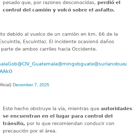
pesado que, por razones desconocidas,
perdió el
control del camión y volcó sobre el asfalto.
sito debido al vuelco de un camión en km. 66 de la
scuintla, Escuintla). El incidente ocasionó daños
 parte de ambos carriles hacia Occidente.
alaGob
@CIV_Guatemala
@mingobguate
@surianobuezo
0AAkO
icial)
December 7, 2025
Este hecho obstruye la vía, mientras que
autoridades
se encuentran en el lugar para control del
tránsito,
por lo que recomiendan conducir con
precaución por el área.