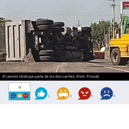
El camión obstruye parte de los dos carriles. (Foto: Provial)
16
1
3
3
9