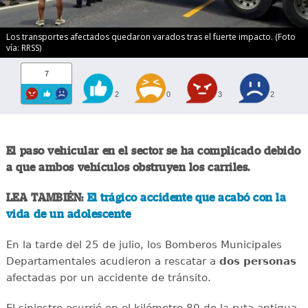
Los transportes afectados quedaron varados tras el fuerte impacto. (Foto
vía: RRSS)
7
2
0
3
2
El paso vehicular en el sector se ha complicado debido
a que ambos vehículos obstruyen los carriles.
LEA TAMBIÉN:
El trágico accidente que acabó con la
vida de un adolescente
En la tarde del 25 de julio, los Bomberos Municipales
Departamentales acudieron a rescatar a
dos personas
afectadas por un accidente de tránsito.