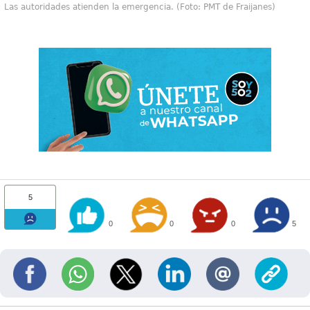
Las autoridades atienden la emergencia. (Foto: PMT de Fraijanes)
5
0
0
0
5