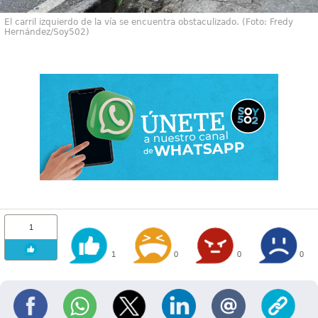
El carril izquierdo de la vía se encuentra obstaculizado. (Foto: Fredy
Hernández/Soy502)
1
1
0
0
0