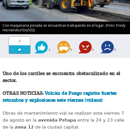
Con maquinaria pesada se encuentran trabajando en el lugar. (Foto: Fredy
Hernández/Soy502)
1
1
0
0
0
Uno de los carriles se encuentra obstaculizado en el
sector.
OTRAS NOTICIAS:
Volcán de Fuego registra fuertes
retumbos y explosiones este viernes (videos)
Obras de mantenimiento vial se realizan este viernes 7
de agosto en la
avenida
Petapa
entre la 24 y 23 calle
de la
zona 12
de la ciudad capital.