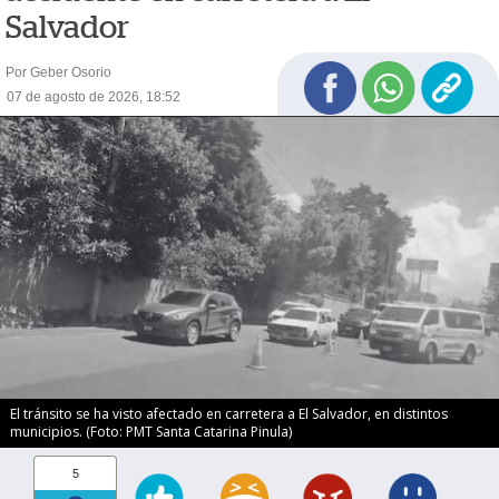
Salvador
Por Geber Osorio
07 de agosto de 2026, 18:52
El tránsito se ha visto afectado en carretera a El Salvador, en distintos
municipios. (Foto: PMT Santa Catarina Pinula)
5