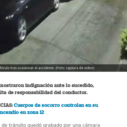
hículo tras ocasionar el accidente. (Foto: captura de video)
mostraron indignación ante lo sucedido,
lta de responsabilidad del conductor.
CIAS:
Cuerpos de socorro controlan en su
 incendio en zona 12
 de tránsito quedó grabado por una cámara