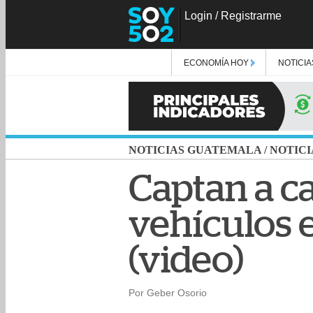
Login
/
Registrarme
ECONOMÍA HOY
NOTICIA
NOTICIAS GUATEMALA
/
NOTICI
Captan a c
vehículos 
(video)
Por Geber Osorio