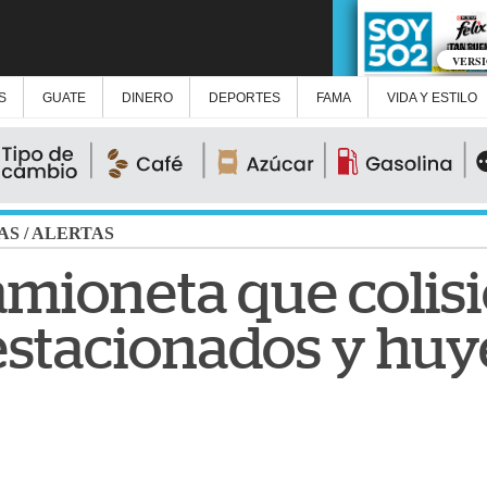
VERS
S
GUATE
DINERO
DEPORTES
FAMA
VIDA Y ESTILO
AS
/
ALERTAS
amioneta que colis
estacionados y huye