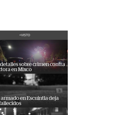
+VISTO
detalles sobre crimen contra
tora en Mixco
 armado en Escuintla deja
fallecidos