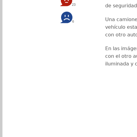
23
de seguridad 
Una camionet
6
vehículo est
con otro aut
En las imáge
con el otro 
iluminada y c