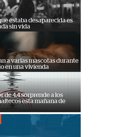
que estaba desaparecida es
ada sin vida
an a varias mascotas durante
io en una vivienda
 de 4.4 sorprende a los
altecos esta mañana de
o