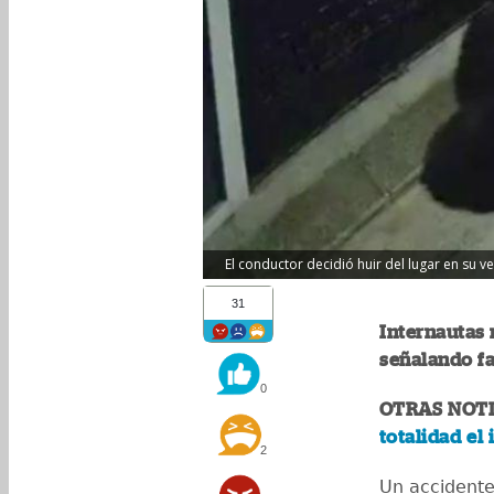
El conductor decidió huir del lugar en su ve
31
Internautas 
señalando fa
0
OTRAS NOTI
totalidad el
2
Un accidente