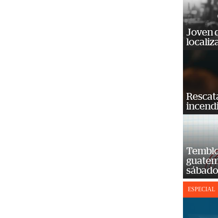
Joven 
localiz
Rescat
incend
Temblor
guatem
sábad
ESPECIAL