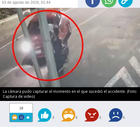
03 de agosto de 2026, 01:44
La cámara pudo capturar el momento en el que sucedió el accidente. (Foto:
Captura de video)
18
3
6
3
6