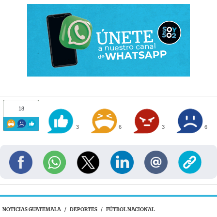
18
3
6
3
6
NOTICIAS GUATEMALA
/
DEPORTES
/
FÚTBOL NACIONAL