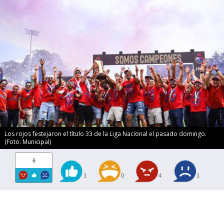
Los rojos festejaron el título 33 de la Liga Nacional el pasado domingo.
(Foto: Municipal)
6
1
0
4
1