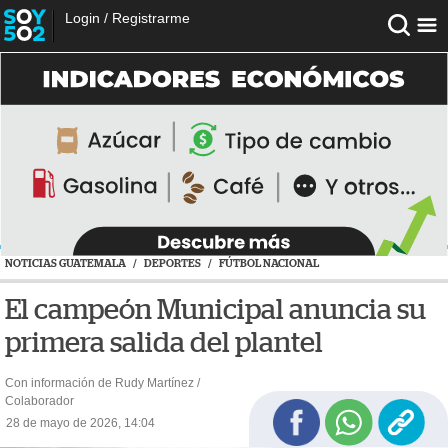
Login
/
Registrarme
NOTICIAS GUATEMALA
/
DEPORTES
/
FÚTBOL NACIONAL
El campeón Municipal anuncia su
primera salida del plantel
Con información de Rudy Martínez /
Colaborador
28 de mayo de 2026, 14:04