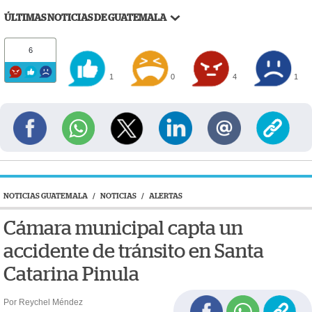
ÚLTIMAS NOTICIAS DE GUATEMALA
6
1
0
4
1
NOTICIAS GUATEMALA
/
NOTICIAS
/
ALERTAS
Cámara municipal capta un
accidente de tránsito en Santa
Catarina Pinula
Por Reychel Méndez