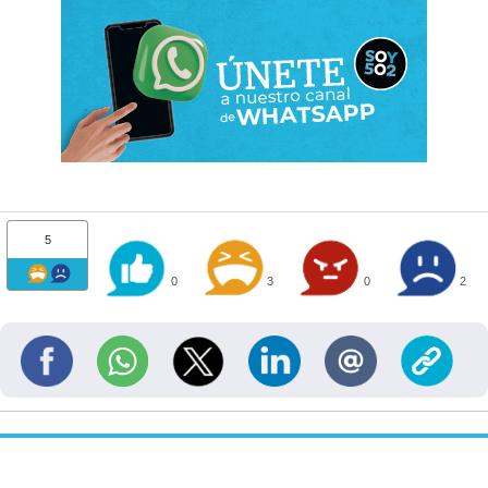
5
0
3
0
2