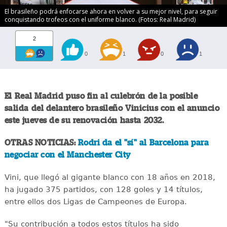
El brasileño podrá enfocarse ahora en volver a su mejor nivel, para seguir
conquistando trofeos con el uniforme blanco. (Fotos: Real Madrid)
2
0
1
0
1
El Real Madrid puso fin al culebrón de la posible
salida del delantero brasileño Vinicius con el anuncio
este jueves de su renovación hasta 2032.
OTRAS NOTICIAS:
Rodri da el "sí" al Barcelona para
negociar con el Manchester City
Vini, que llegó al gigante blanco con 18 años en 2018,
ha jugado 375 partidos, con 128 goles y 14 títulos,
entre ellos dos Ligas de Campeones de Europa.
"Su contribución a todos estos títulos ha sido