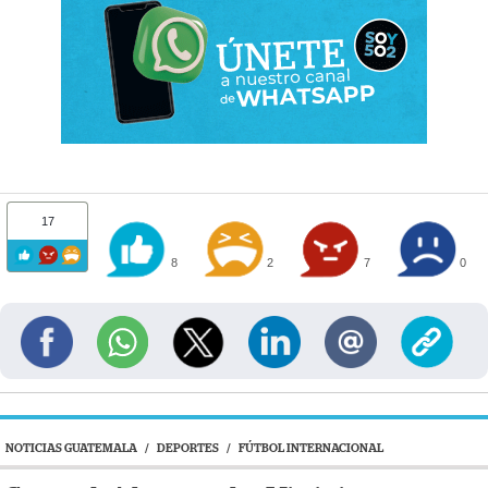
17
8
2
7
0
NOTICIAS GUATEMALA
/
DEPORTES
/
FÚTBOL INTERNACIONAL