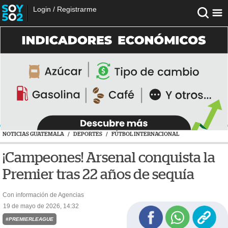
Login
/
Registrarme
NOTICIAS GUATEMALA
/
DEPORTES
/
FÚTBOL INTERNACIONAL
¡Campeones! Arsenal conquista la
Premier tras 22 años de sequía
Con información de Agencias
19 de mayo de 2026, 14:32
#PREMIERLEAGUE