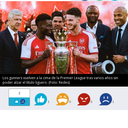
Los gunners vuelven a la cima de la Premier League tras varios años sin
poder alzar el título liguero. (Foto: Redes)
2
1
0
0
1