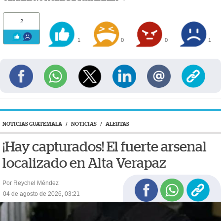
2
1
0
0
1
NOTICIAS GUATEMALA
/
NOTICIAS
/
ALERTAS
¡Hay capturados! El fuerte arsenal
localizado en Alta Verapaz
Por Reychel Méndez
04 de agosto de 2026, 03:21