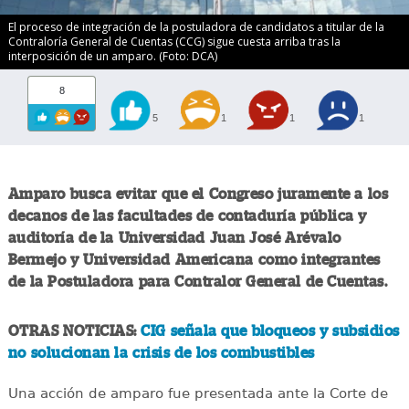
El proceso de integración de la postuladora de candidatos a titular de la
Contraloría General de Cuentas (CCG) sigue cuesta arriba tras la
interposición de un amparo. (Foto: DCA)
8
5
1
1
1
Amparo busca evitar que el Congreso juramente a los
decanos de las facultades de contaduría pública y
auditoría de la Universidad Juan José Arévalo
Bermejo y Universidad Americana como integrantes
de la Postuladora para Contralor General de Cuentas.
OTRAS NOTICIAS:
CIG señala que bloqueos y subsidios
no solucionan la crisis de los combustibles
Una acción de amparo fue presentada ante la Corte de