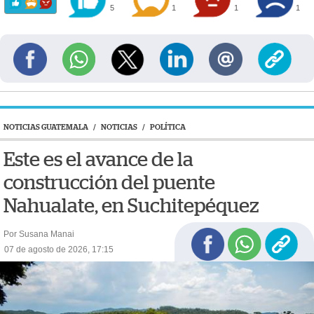
5
1
1
1
NOTICIAS GUATEMALA
/
NOTICIAS
/
POLÍTICA
Este es el avance de la
construcción del puente
Nahualate, en Suchitepéquez
Por Susana Manai
07 de agosto de 2026, 17:15