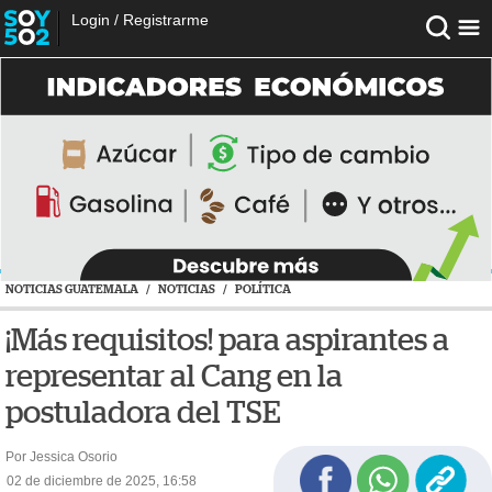
Login
/
Registrarme
NOTICIAS GUATEMALA
/
NOTICIAS
/
POLÍTICA
¡Más requisitos! para aspirantes a
representar al Cang en la
postuladora del TSE
Por Jessica Osorio
02 de diciembre de 2025, 16:58