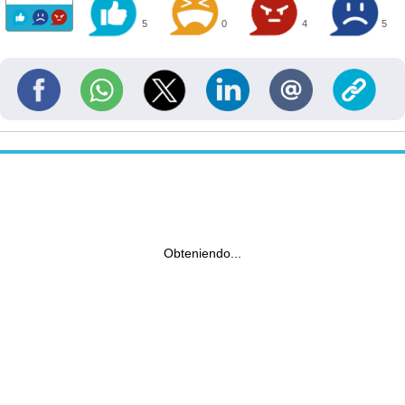
5
0
4
5
Obteniendo...