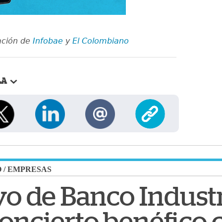
ación de
Infobae
y
El Colombiano
LA
O
/
EMPRESAS
yo de Banco Industr
oncierto benéfico c