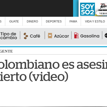
VERS
S
GUATE
DINERO
DEPORTES
FAMA
VIDA Y ESTILO
GENTE
olombiano es ases
erto (video)