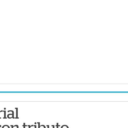
ial
on tributo