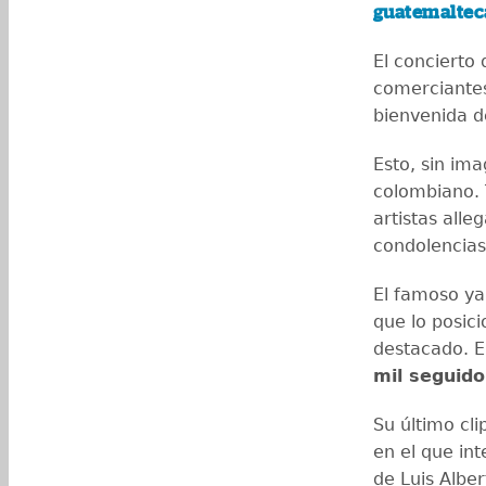
guatemaltec
El concierto
comerciantes
bienvenida d
Esto, sin ima
colombiano. T
artistas all
condolencias
El famoso ya
que lo posic
destacado. 
mil seguido
Su último cl
en el que in
de Luis Albe