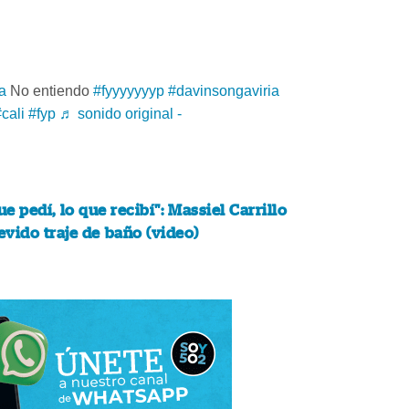
a
No entiendo
#fyyyyyyyp
#davinsongaviria
cali
#fyp
♬ sonido original -
ue pedí, lo que recibí": Massiel Carrillo
vido traje de baño (video)