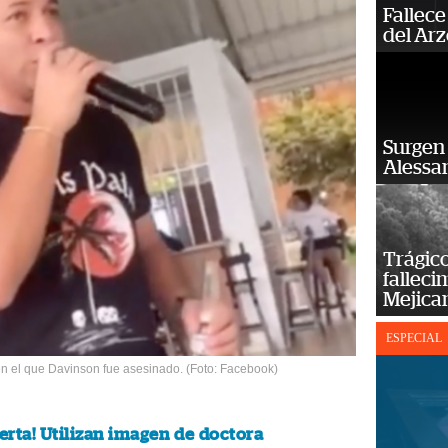
Fallece
del Ar
Surgen 
Alessan
Trágico
falleci
Mejica
ESPECIAL
en el que Davinson fue asesinado. (Foto: Facebook)
lerta! Utilizan imagen de doctora