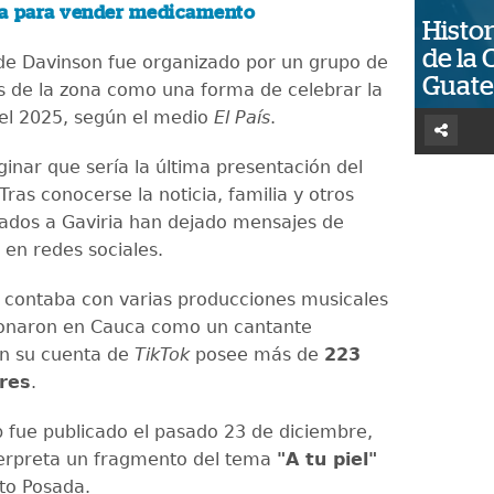
a para vender medicamento
Histor
de la 
 de Davinson fue organizado por un grupo de
Guat
 de la zona como una forma de celebrar la
el 2025, según el medio
El País
.
ginar que sería la última presentación del
ras conocerse la noticia, familia y otros
egados a Gaviria han dejado mensajes de
 en redes sociales.
 contaba con varias producciones musicales
ionaron en Cauca como un cantante
En su cuenta de
TikTok
posee más de
223
res
.
ip fue publicado el pasado 23 de diciembre,
terpreta un fragmento del tema
"A tu piel"
rto Posada.