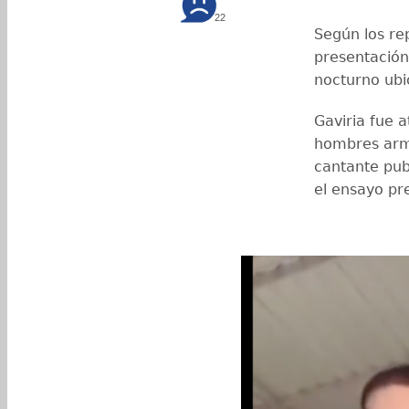
22
Según los re
presentación
nocturno ub
Gaviria fue 
hombres arma
cantante pub
el ensayo pr