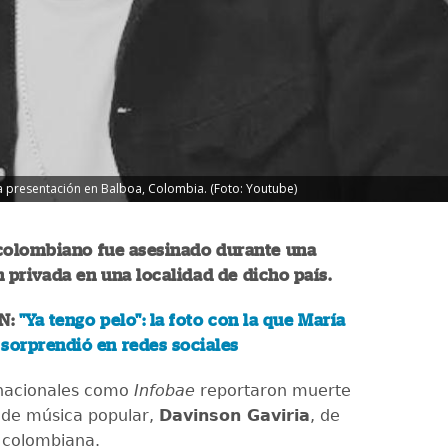
 presentación en Balboa, Colombia. (Foto: Youtube)
 colombiano fue asesinado durante una
 privada en una localidad de dicho país.
N:
"Ya tengo pelo": la foto con la que María
sorprendió en redes sociales
nacionales como
Infobae
reportaron muerte
 de música popular,
Davinson Gaviria
, de
 colombiana.