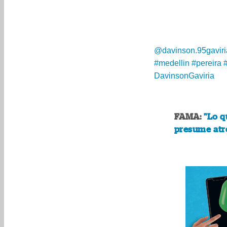
@davinson.95gaviri
#medellin
#pereira
#
DavinsonGaviria
FAMA:
"Lo q
presume atre