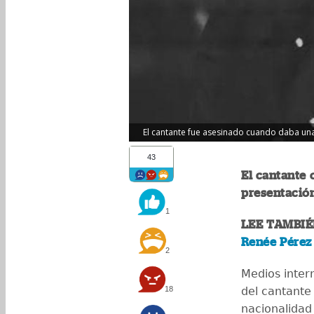
El cantante fue asesinado cuando daba una
43
El cantante
presentación
1
LEE TAMBIÉ
Renée Pérez 
2
Medios inter
18
del cantante
nacionalidad