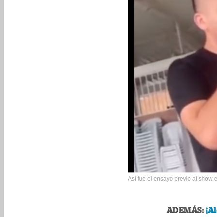
Así fue el ensayo previo al show 
ADEMÁS:
¡A