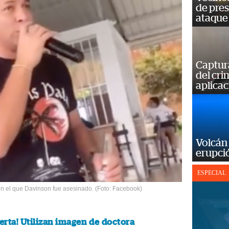
de pre
ataque
Captur
del cr
aplicac
Volcán 
erupció
ESPECIAL
en el que Davinson fue asesinado. (Foto: Facebook)
lerta! Utilizan imagen de doctora