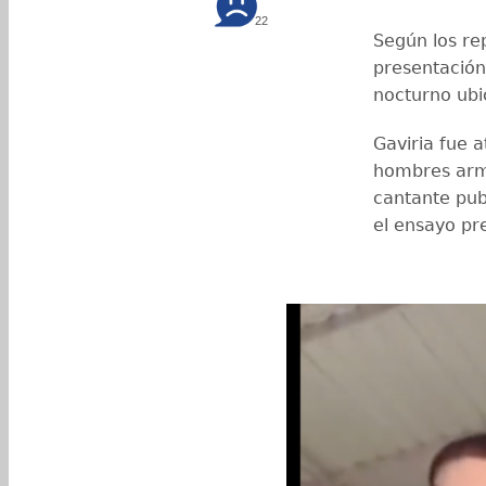
22
Según los re
presentación
nocturno ub
Gaviria fue 
hombres arma
cantante pub
el ensayo pr