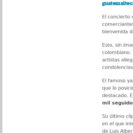
guatemaltec
El concierto
comerciantes
bienvenida d
Esto, sin ima
colombiano. T
artistas all
condolencias
El famoso ya
que lo posic
destacado. 
mil seguido
Su último cl
en el que in
de Luis Albe