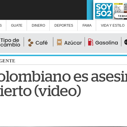
VERS
S
GUATE
DINERO
DEPORTES
FAMA
VIDA Y ESTILO
GENTE
olombiano es ases
erto (video)