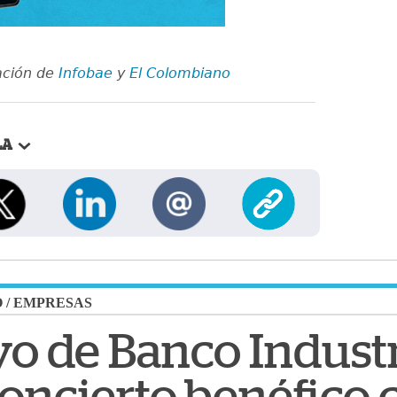
ación de
Infobae
y
El Colombiano
LA
O
/
EMPRESAS
yo de Banco Industr
oncierto benéfico c