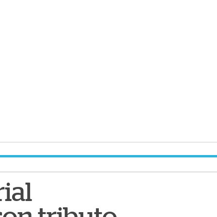
ial
on tributo