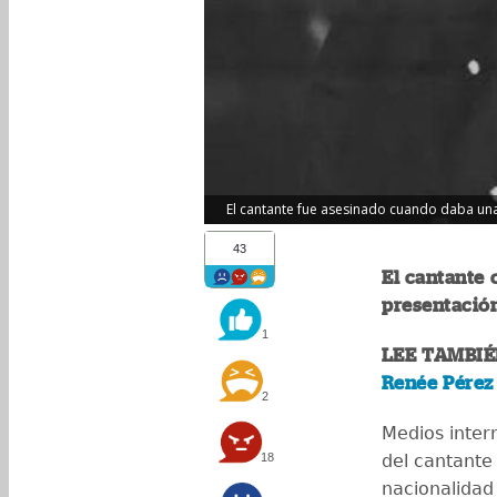
El cantante fue asesinado cuando daba una
43
El cantante
presentación
1
LEE TAMBIÉ
Renée Pérez 
2
Medios inter
18
del cantante
nacionalidad