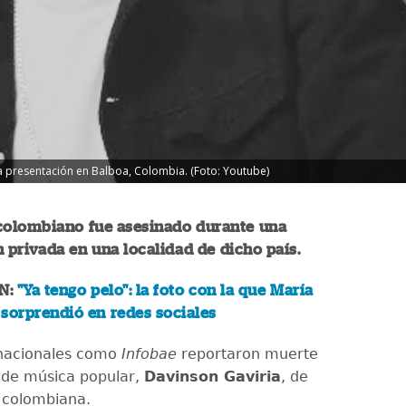
 presentación en Balboa, Colombia. (Foto: Youtube)
 colombiano fue asesinado durante una
 privada en una localidad de dicho país.
N:
"Ya tengo pelo": la foto con la que María
sorprendió en redes sociales
nacionales como
Infobae
reportaron muerte
 de música popular,
Davinson Gaviria
, de
 colombiana.