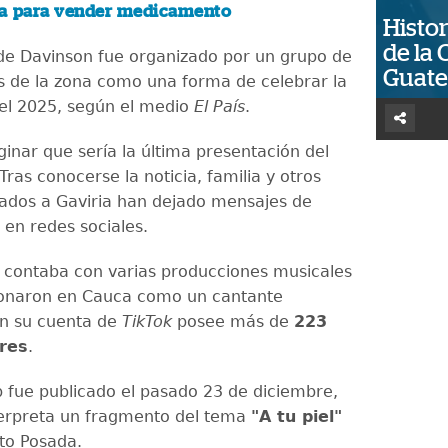
a para vender medicamento
Histor
de la 
 de Davinson fue organizado por un grupo de
Guat
 de la zona como una forma de celebrar la
el 2025, según el medio
El País
.
ginar que sería la última presentación del
ras conocerse la noticia, familia y otros
egados a Gaviria han dejado mensajes de
 en redes sociales.
 contaba con varias producciones musicales
ionaron en Cauca como un cantante
En su cuenta de
TikTok
posee más de
223
res
.
ip fue publicado el pasado 23 de diciembre,
terpreta un fragmento del tema
"A tu piel"
rto Posada.