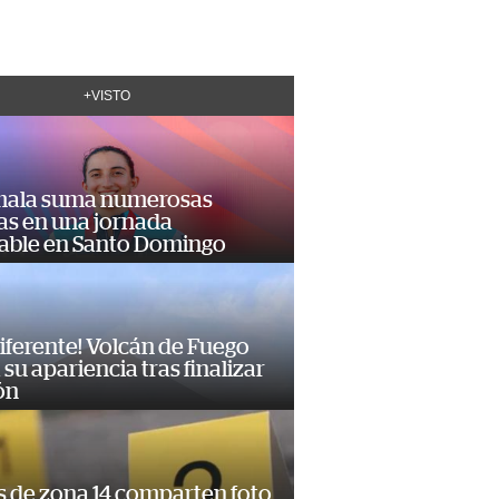
+VISTO
ala suma numerosas
as en una jornada
dable en Santo Domingo
diferente! Volcán de Fuego
su apariencia tras finalizar
ón
s de zona 14 comparten foto