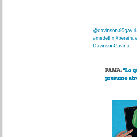
@davinson.95gaviri
#medellin
#pereira
#
DavinsonGaviria
FAMA:
"Lo q
presume atre