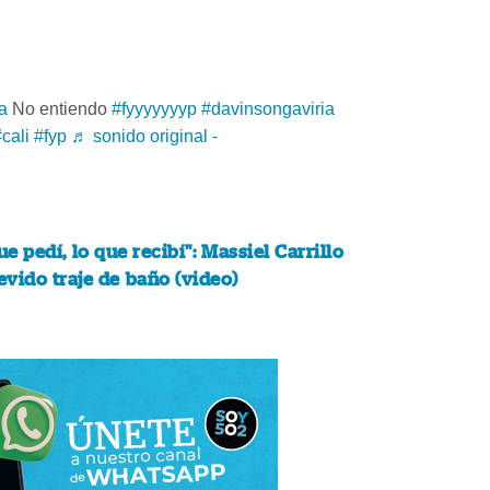
a
No entiendo
#fyyyyyyyp
#davinsongaviria
cali
#fyp
♬ sonido original -
ue pedí, lo que recibí": Massiel Carrillo
vido traje de baño (video)