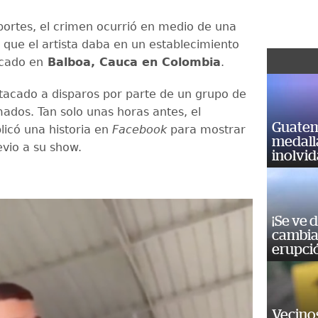
portes, el crimen ocurrió en medio de una
 que el artista daba en un establecimiento
icado en
Balboa, Cauca en Colombia
.
atacado a disparos por parte de un grupo de
dos. Tan solo unas horas antes, el
Guatem
licó una historia en
Facebook
para mostrar
medall
evio a su show.
inolvi
¡Se ve 
cambia 
erupci
Vecino