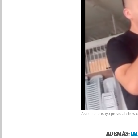
Así fue el ensayo previo al show 
ADEMÁS:
¡A