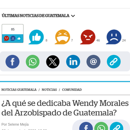
ÚLTIMAS NOTICIAS DE GUATEMALA
85
8
7
46
24
NOTICIAS GUATEMALA
/
NOTICIAS
/
COMUNIDAD
¿A qué se dedicaba Wendy Morales
del Arzobispado de Guatemala?
Por Selene Mejía