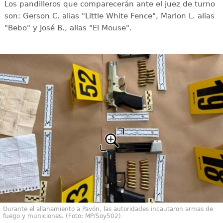
Los pandilleros que comparecerán ante el juez de turno
son: Gerson C. alias "Little White Fence", Marlon L. alias
"Bebo" y José B., alias "El Mouse".
Durante el allanamiento a Pavón, las autoridades incautaron armas de
fuego y municiones. (Foto: MP/Soy502)