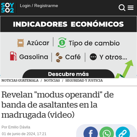
Login
/
Registrarme
NOTICIAS GUATEMALA
/
NOTICIAS
/
SEGURIDAD Y JUSTICIA
Revelan "modus operandi" de
banda de asaltantes en la
madrugada (video)
Por Emilio Dávila
01 de junio de 2024, 17:21