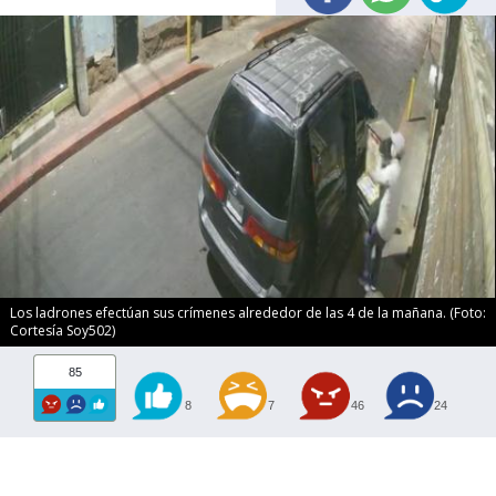
Los ladrones efectúan sus crímenes alrededor de las 4 de la mañana. (Foto:
Cortesía Soy502)
85
8
7
46
24