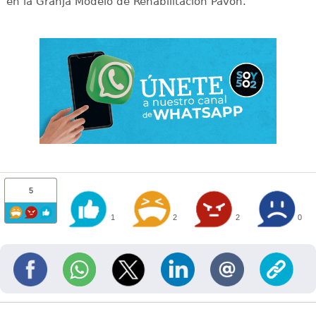
en la Granja Modelo de Rehabilitación Pavón.
5
1
2
2
0