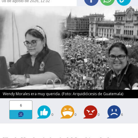
08 de agosto de 2026, 12:32
Wendy Morales era muy querida. (Foto: Arquidiócesis de Guatemala)
6
0
0
0
6