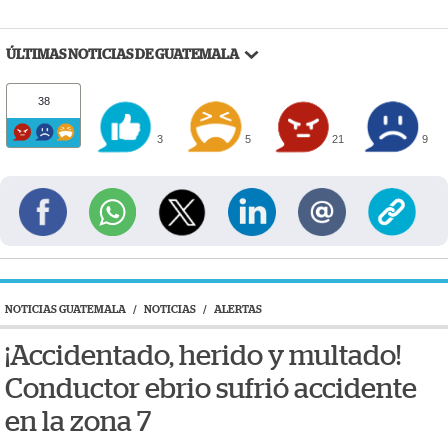
ÚLTIMAS NOTICIAS DE GUATEMALA
38
3
5
21
9
NOTICIAS GUATEMALA
/
NOTICIAS
/
ALERTAS
¡Accidentado, herido y multado!
Conductor ebrio sufrió accidente
en la zona 7