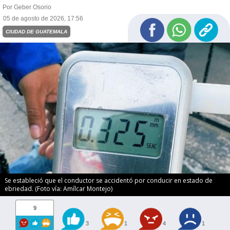
Por Geber Osorio
05 de agosto de 2026, 17:56
CIUDAD DE GUATEMALA
Se estableció que el conductor se accidentó por conducir en estado de
ebriedad. (Foto vía: Amílcar Montejo)
9
3
1
4
1