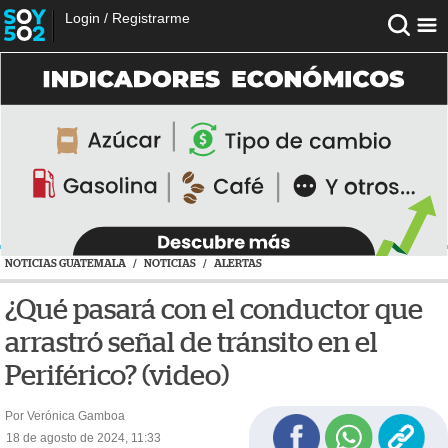
Login
/
Registrarme
NOTICIAS GUATEMALA
/
NOTICIAS
/
ALERTAS
¿Qué pasará con el conductor que
arrastró señal de tránsito en el
Periférico? (video)
Por Verónica Gamboa
18 de agosto de 2024, 11:33