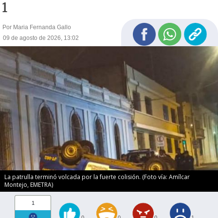
1
Por Maria Fernanda Gallo
09 de agosto de 2026, 13:02
La patrulla terminó volcada por la fuerte colisión. (Foto vía: Amílcar
Montejo, EMETRA)
1
0
0
0
1