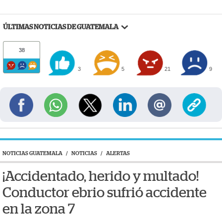
ÚLTIMAS NOTICIAS DE GUATEMALA
38
3
5
21
9
NOTICIAS GUATEMALA
/
NOTICIAS
/
ALERTAS
¡Accidentado, herido y multado!
Conductor ebrio sufrió accidente
en la zona 7