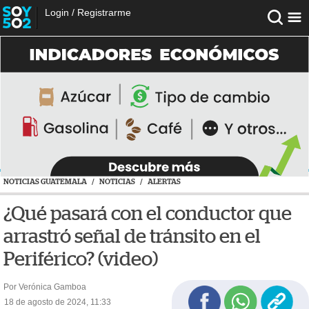
Login
/
Registrarme
NOTICIAS GUATEMALA
/
NOTICIAS
/
ALERTAS
¿Qué pasará con el conductor que
arrastró señal de tránsito en el
Periférico? (video)
Por Verónica Gamboa
18 de agosto de 2024, 11:33