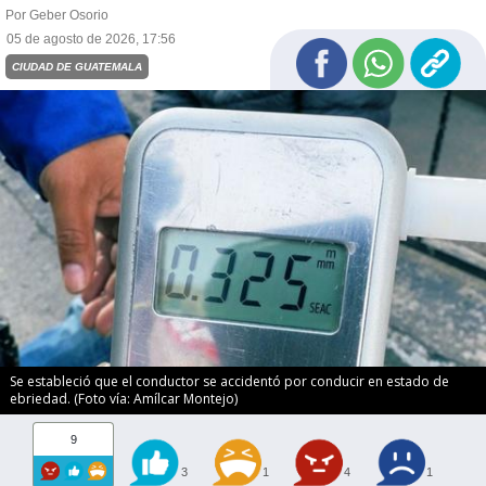
Por Geber Osorio
05 de agosto de 2026, 17:56
CIUDAD DE GUATEMALA
Se estableció que el conductor se accidentó por conducir en estado de
ebriedad. (Foto vía: Amílcar Montejo)
9
3
1
4
1