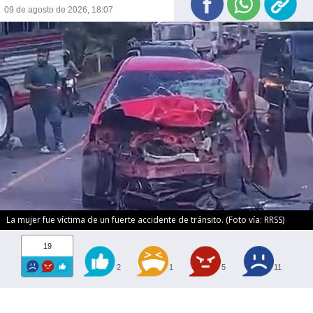
09 de agosto de 2026, 18:07
La mujer fue víctima de un fuerte accidente de tránsito. (Foto vía: RRSS)
19
2
1
5
11