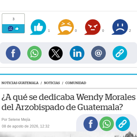
3
1
0
0
2
NOTICIAS GUATEMALA
/
NOTICIAS
/
COMUNIDAD
¿A qué se dedicaba Wendy Morales
del Arzobispado de Guatemala?
Por Selene Mejía
08 de agosto de 2026, 12:32