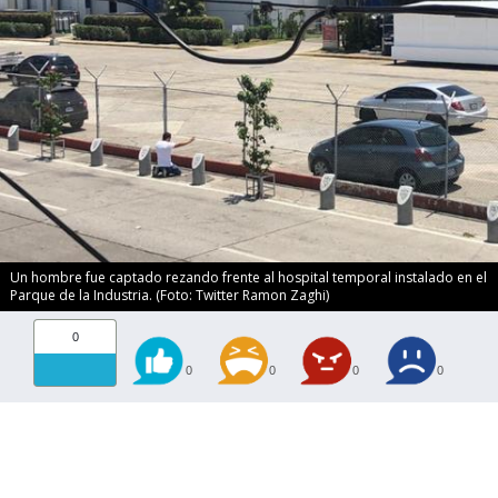
Un hombre fue captado rezando frente al hospital temporal instalado en el
Parque de la Industria. (Foto: Twitter Ramon Zaghi)
0
0
0
0
0