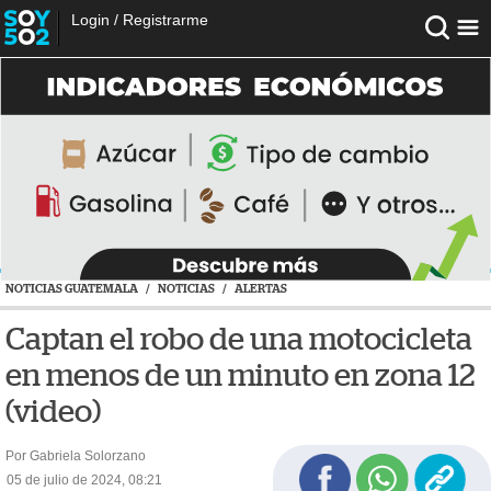
Login
/
Registrarme
NOTICIAS GUATEMALA
/
NOTICIAS
/
ALERTAS
Captan el robo de una motocicleta
en menos de un minuto en zona 12
(video)
Por Gabriela Solorzano
05 de julio de 2024, 08:21