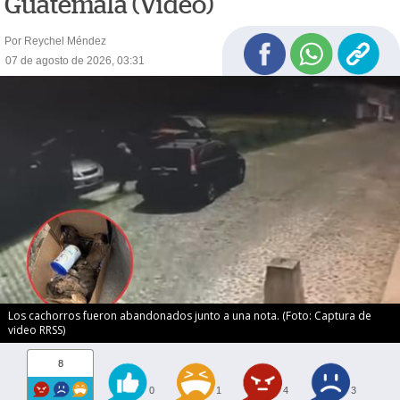
Guatemala (Video)
Por Reychel Méndez
07 de agosto de 2026, 03:31
Los cachorros fueron abandonados junto a una nota. (Foto: Captura de
video RRSS)
8
0
1
4
3