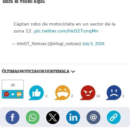
Mira el video aquí:
Captan robo de motocicleta en un sector de la
zona 12.
pic.twitter.com/hkO27unqMn
— InfoGT_Noticias (@infogt_noticias)
July 5, 2024
ÚLTIMAS NOTICIAS DE GUATEMALA
19
2
2
14
1