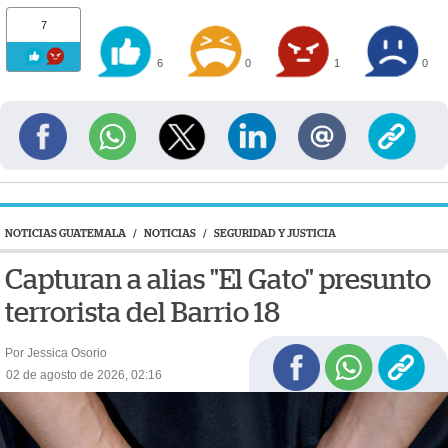
7
6
0
1
0
NOTICIAS GUATEMALA
/
NOTICIAS
/
SEGURIDAD Y JUSTICIA
Capturan a alias "El Gato" presunto
terrorista del Barrio 18
Por Jessica Osorio
02 de agosto de 2026, 02:16