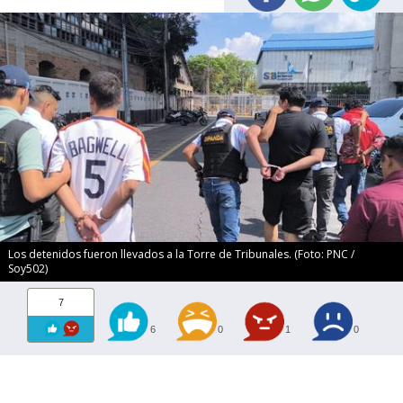
Los detenidos fueron llevados a la Torre de Tribunales. (Foto: PNC /
Soy502)
7
6
0
1
0