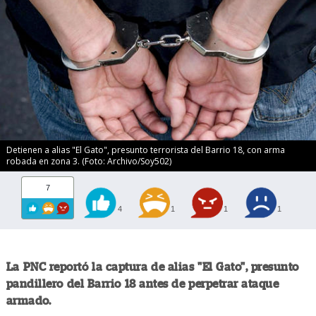
Detienen a alias "El Gato", presunto terrorista del Barrio 18, con arma
robada en zona 3. (Foto: Archivo/Soy502)
7
4
1
1
1
La PNC reportó la captura de alias "El Gato", presunto
pandillero del Barrio 18 antes de perpetrar ataque
armado.