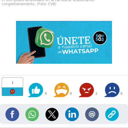
congestionamiento. (Foto: CVB)
1
0
0
1
0