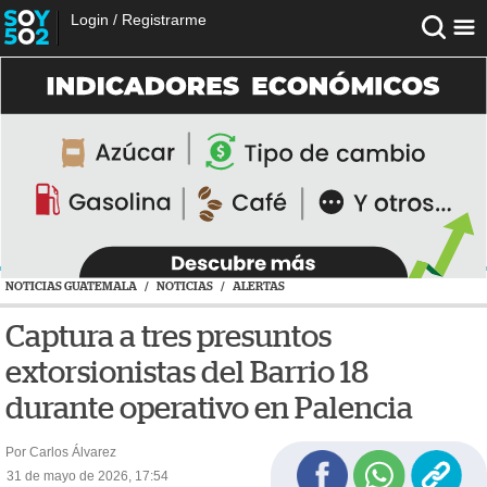
Login
/
Registrarme
NOTICIAS GUATEMALA
/
NOTICIAS
/
ALERTAS
Captura a tres presuntos
extorsionistas del Barrio 18
durante operativo en Palencia
Por Carlos Álvarez
31 de mayo de 2026, 17:54