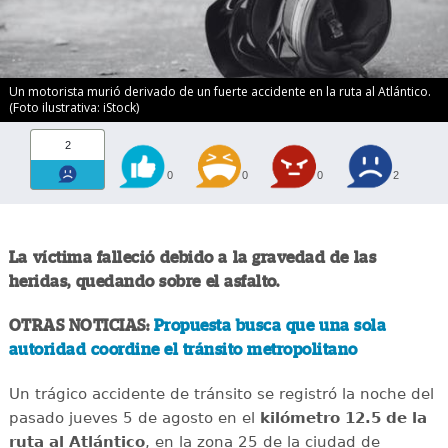
Un motorista murió derivado de un fuerte accidente en la ruta al Atlántico.
(Foto ilustrativa: iStock)
2
0
0
0
2
La víctima falleció debido a la gravedad de las
heridas, quedando sobre el asfalto.
OTRAS NOTICIAS:
Propuesta busca que una sola
autoridad coordine el tránsito metropolitano
Un trágico accidente de tránsito se registró la noche del
pasado jueves 5 de agosto en el
kilómetro 12.5 de la
ruta al Atlántico
, en la zona 25 de la ciudad de