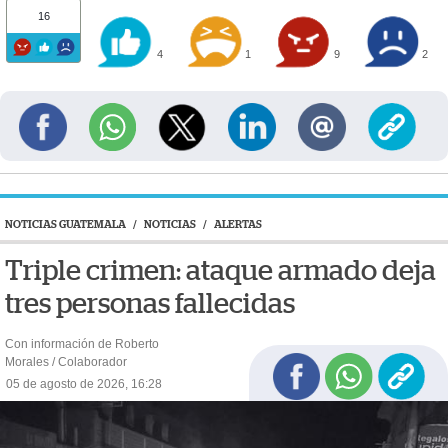
16
4
1
9
2
NOTICIAS GUATEMALA
/
NOTICIAS
/
ALERTAS
Triple crimen: ataque armado deja
tres personas fallecidas
Con información de Roberto
Morales / Colaborador
05 de agosto de 2026, 16:28