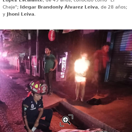
López Escalante
, de 45 años, conocido como "El
Cheje";
Idegar Brandonly Álvarez
Leiva
, de 28 años;
y
Jhoni
Leiva
.