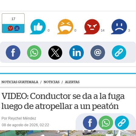
17
0
0
14
3
NOTICIAS GUATEMALA
/
NOTICIAS
/
ALERTAS
VIDEO: Conductor se da a la fuga
luego de atropellar a un peatón
Por Reychel Méndez
08 de agosto de 2026, 02:22