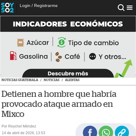
Login
/
Registrarme
NOTICIAS GUATEMALA
/
NOTICIAS
/
ALERTAS
Detienen a hombre que habría
provocado ataque armado en
Mixco
Por Reychel Méndez
14 de abril de 2026, 13:53