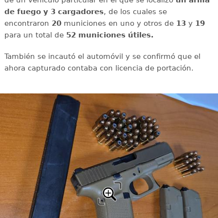
de un vehículo particular en el que se localizó
un arma
de fuego y 3 cargadores
, de los cuales se
encontraron
20
municiones en uno y otros de
13
y
19
para un total de
52 municiones útiles.
También se incautó el automóvil y se confirmó que el
ahora capturado contaba con licencia de portación.