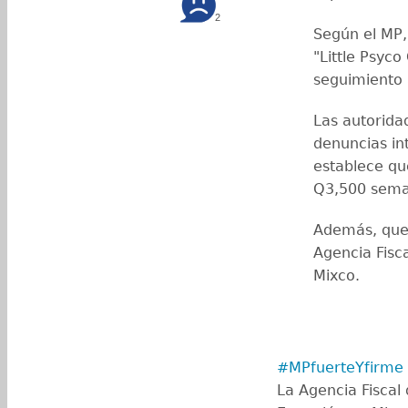
2
Según el MP,
"Little Psyco
seguimiento 
Las autorida
denuncias int
establece qu
Q3,500 sema
Además, que 
Agencia Fisca
Mixco.
#MPfuerteYfirme
La Agencia Fiscal d