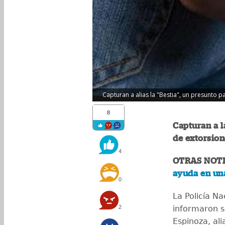
Capturan a alias la "Bestia", un presunto p
8
Capturan a l
de extorsion
4
OTRAS NOTI
ayuda en un
0
La Policía Na
2
informaron s
Espinoza, ali