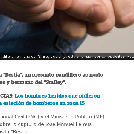
andillero hermano del "Smiley", quien ya está en prisión por varios delitos. (Fot
a "Bestia", un presunto pandillero acusado
es y hermano del "Smiley".
CIAS:
Los hombres heridos que pidieron
a estación de bomberos en zona 15
cional Civil (PNC) y el Ministerio Público (MP)
obre la captura de José Manuel Lemus
as la "Bestia".