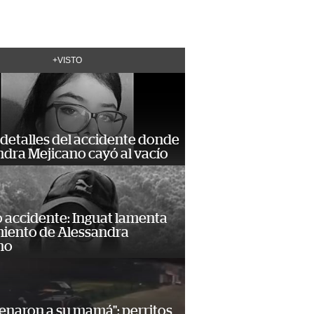
+VISTO
detalles del accidente donde
dra Mejicano cayó al vacío
 accidente: Inguat lamenta
miento de Alessandra
no
enaron a su mamá": perritos