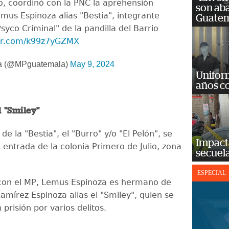
o, coordinó con la PNC la aprehensión
son ab
mus Espinoza alias "Bestia", integrante
Guatem
 Psyco Criminal" de la pandilla del Barrio
ter.com/k99z7yGZMX
a (@MPguatemala)
May 9, 2024
Unifor
años c
 "Smiley"
de la "Bestia", el "Burro" y/o "El Pelón", se
Impact
 entrada de la colonia Primero de Julio, zona
secuela
ESPECIAL
con el MP, Lemus Espinoza es hermano de
amírez Espinoza alias el "Smiley", quien se
prisión por varios delitos.