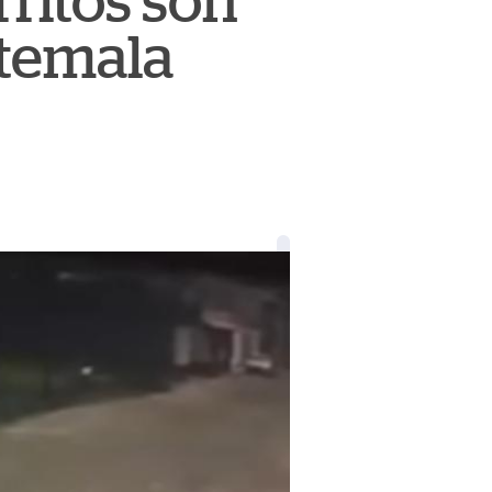
ritos son
temala