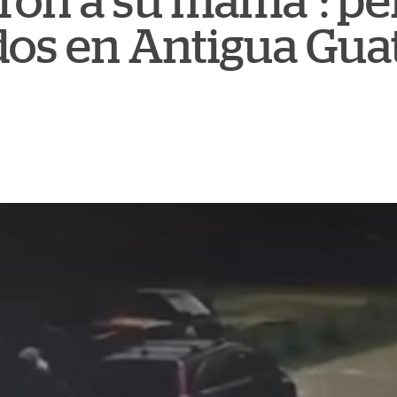
on a su mamá": per
os en Antigua Gua