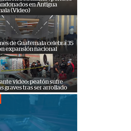
andonados en Antigua
ala (Video)
mes de Guatemala celebra 35
on expansión nacional
ante video: peatón sufre
s graves tras ser arrollado