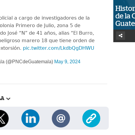
Histor
de la 
licial a cargo de investigadores de la
Guat
olonia Primero de Julio, zona 5 de
o José “N” de 41 años, alias “El Burro,
peligroso marero 18 que tiene orden de
xtorsión.
pic.twitter.com/LkdbQgDHWU
la (@PNCdeGuatemala)
May 9, 2024
LA