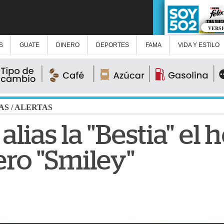
VERS
S
GUATE
DINERO
DEPORTES
FAMA
VIDA Y ESTILO
AS
/
ALERTAS
alias la "Bestia" e
ero "Smiley"