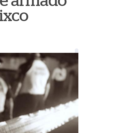
ue armado
ixco