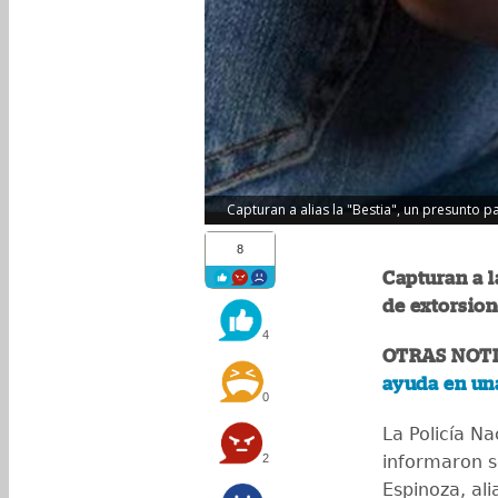
Capturan a alias la "Bestia", un presunto p
8
Capturan a l
de extorsion
4
OTRAS NOTI
ayuda en un
0
La Policía Na
2
informaron s
Espinoza, ali