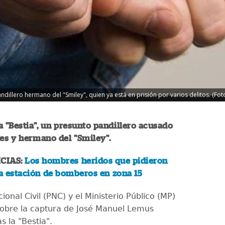
andillero hermano del "Smiley", quien ya está en prisión por varios delitos. (Fot
a "Bestia", un presunto pandillero acusado
es y hermano del "Smiley".
CIAS:
Los hombres heridos que pidieron
a estación de bomberos en zona 15
cional Civil (PNC) y el Ministerio Público (MP)
obre la captura de José Manuel Lemus
as la "Bestia".