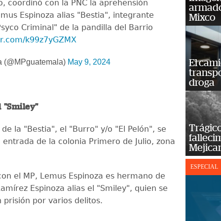
o, coordinó con la PNC la aprehensión
armado
mus Espinoza alias "Bestia", integrante
Mixco
 Psyco Criminal" de la pandilla del Barrio
ter.com/k99z7yGZMX
a (@MPguatemala)
May 9, 2024
El cam
transp
droga
 "Smiley"
Trágico
de la "Bestia", el "Burro" y/o "El Pelón", se
falleci
 entrada de la colonia Primero de Julio, zona
Mejica
ESPECIAL
con el MP, Lemus Espinoza es hermano de
amírez Espinoza alias el "Smiley", quien se
prisión por varios delitos.