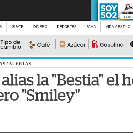
VERS
S
GUATE
DINERO
DEPORTES
FAMA
VIDA Y ESTILO
AS
/
ALERTAS
alias la "Bestia" e
ero "Smiley"