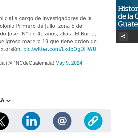
Histor
de la 
licial a cargo de investigadores de la
Guat
olonia Primero de Julio, zona 5 de
o José “N” de 41 años, alias “El Burro,
peligroso marero 18 que tiene orden de
xtorsión.
pic.twitter.com/LkdbQgDHWU
la (@PNCdeGuatemala)
May 9, 2024
LA