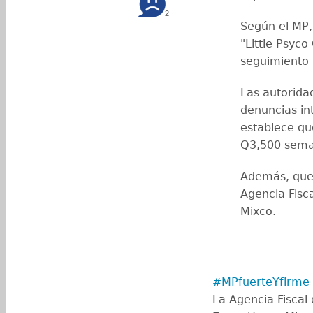
2
Según el MP,
"Little Psyco
seguimiento 
Las autorida
denuncias int
establece qu
Q3,500 sema
Además, que 
Agencia Fisca
Mixco.
#MPfuerteYfirme
La Agencia Fiscal d