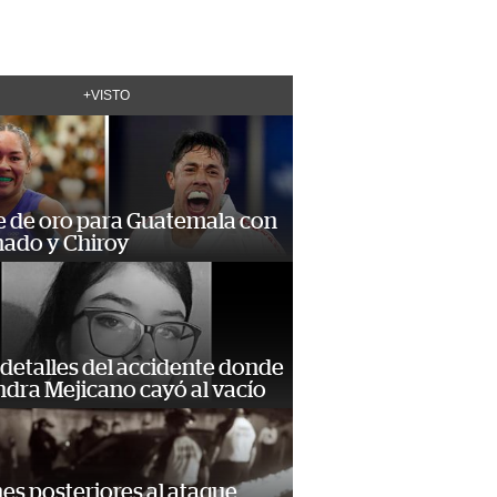
+VISTO
e de oro para Guatemala con
ado y Chiroy
detalles del accidente donde
dra Mejicano cayó al vacío
s posteriores al ataque