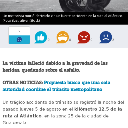
Un motorista murió derivado de un fuerte accidente en la ruta al Atlántico.
(Foto ilustrativa: iStock)
2
0
0
0
2
La víctima falleció debido a la gravedad de las
heridas, quedando sobre el asfalto.
OTRAS NOTICIAS:
Propuesta busca que una sola
autoridad coordine el tránsito metropolitano
Un trágico accidente de tránsito se registró la noche del
pasado jueves 5 de agosto en el
kilómetro 12.5 de la
ruta al Atlántico
, en la zona 25 de la ciudad de
Guatemala.