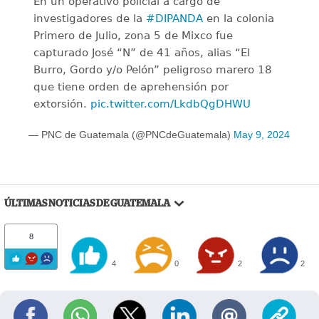
En un operativo policial a cargo de
investigadores de la
#DIPANDA
en la colonia
Primero de Julio, zona 5 de Mixco fue
capturado José “N” de 41 años, alias “El
Burro, Gordo y/o Pelón” peligroso marero 18
que tiene orden de aprehensión por
extorsión.
pic.twitter.com/LkdbQgDHWU
— PNC de Guatemala (@PNCdeGuatemala)
May 9, 2024
ÚLTIMAS NOTICIAS DE GUATEMALA
8
4
0
2
2