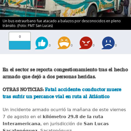
Un bus extraurbano fue atacado a balazos por desconocidos en pleno
tránsito. (Foto: PMT San Lucas)
0
0
0
0
0
En el sector se reporta congestionamiento tras el hecho
armado que dejó a dos personas heridas.
OTRAS NOTICIAS:
Fatal accidente: conductor muere
tras sufrir un percance vial en ruta al Atlántico
Un incidente armado ocurrió la mañana de este viernes
7 de agosto en el
kilómetro 29.8 de la ruta
Interamericana
, en jurisdicción de
San Lucas
Sacatepéquez
, Sacatepéquez.