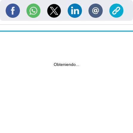
Obteniendo...