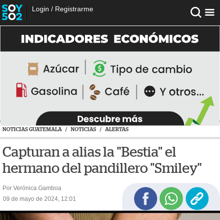
Login
/
Registrarme
NOTICIAS GUATEMALA
/
NOTICIAS
/
ALERTAS
Capturan a alias la "Bestia" el
hermano del pandillero "Smiley"
Por Verónica Gamboa
09 de mayo de 2024, 12:01