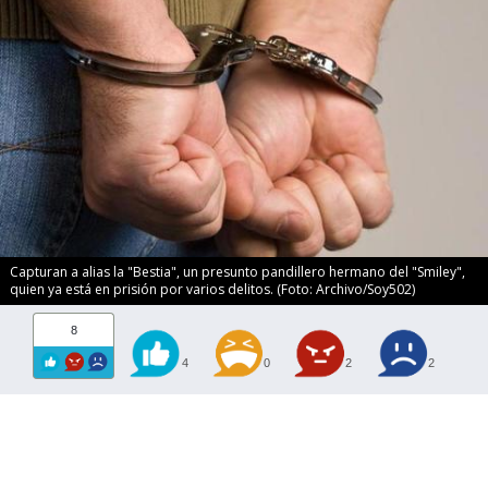
Capturan a alias la "Bestia", un presunto pandillero hermano del "Smiley",
quien ya está en prisión por varios delitos. (Foto: Archivo/Soy502)
8
4
0
2
2