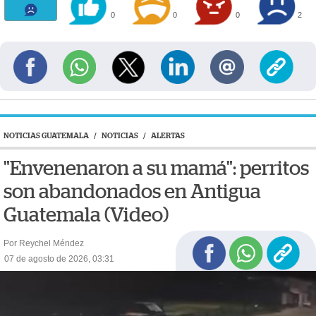
0
0
0
2
NOTICIAS GUATEMALA
/
NOTICIAS
/
ALERTAS
"Envenenaron a su mamá": perritos
son abandonados en Antigua
Guatemala (Video)
Por Reychel Méndez
07 de agosto de 2026, 03:31