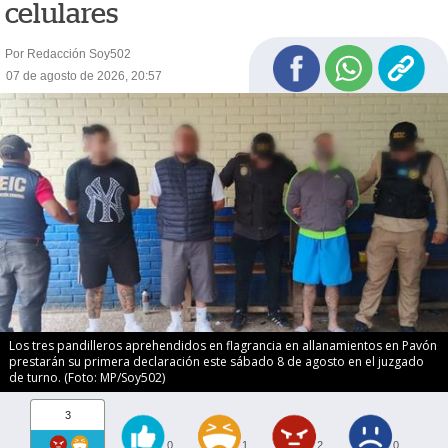
celulares
Por Redacción Soy502
07 de agosto de 2026, 20:57
Los tres pandilleros aprehendidos en flagrancia en allanamientos en Pavón
prestarán su primera declaración este sábado 8 de agosto en el juzgado
de turno. (Foto: MP/Soy502)
3
0
1
2
0