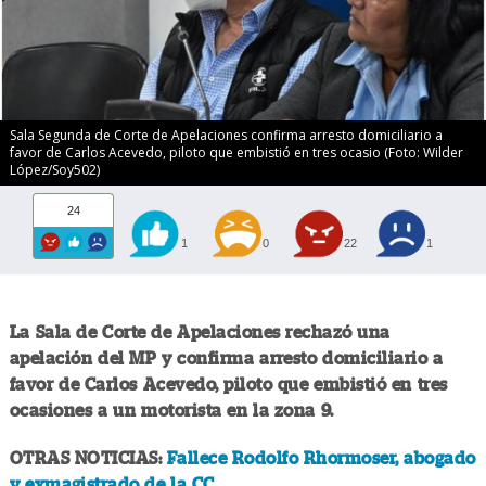
Sala Segunda de Corte de Apelaciones confirma arresto domiciliario a
favor de Carlos Acevedo, piloto que embistió en tres ocasio (Foto: Wilder
López/Soy502)
24
1
0
22
1
La Sala de Corte de Apelaciones rechazó una
apelación del MP y confirma arresto domiciliario a
favor de Carlos Acevedo, piloto que embistió en tres
ocasiones a un motorista en la zona 9.
OTRAS NOTICIAS:
Fallece Rodolfo Rhormoser, abogado
y exmagistrado de la CC