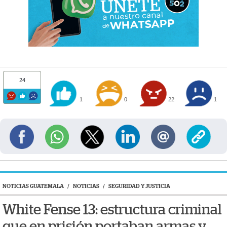
24
1
0
22
1
NOTICIAS GUATEMALA
/
NOTICIAS
/
SEGURIDAD Y JUSTICIA
White Fense 13: estructura criminal
que en prisión portaban armas y