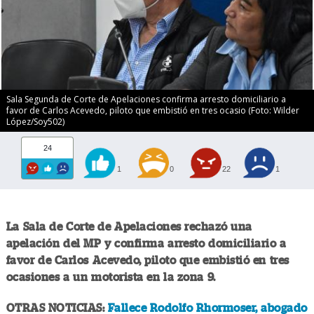
Sala Segunda de Corte de Apelaciones confirma arresto domiciliario a
favor de Carlos Acevedo, piloto que embistió en tres ocasio (Foto: Wilder
López/Soy502)
24
1
0
22
1
La Sala de Corte de Apelaciones rechazó una
apelación del MP y confirma arresto domiciliario a
favor de Carlos Acevedo, piloto que embistió en tres
ocasiones a un motorista en la zona 9.
OTRAS NOTICIAS:
Fallece Rodolfo Rhormoser, abogado