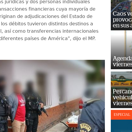
s jurídicas y dos personas individuales
ransacciones financieras cuya mayoría de
Caos ve
originan de adjudicaciones del Estado de
provoc
os débitos tuvieron distintos destinos a
en sus
l, así como transferencias internacionales
diferentes países de América", dijo el MP.
Agenda
vierne
Percan
vehicul
vierne
ESPECIAL