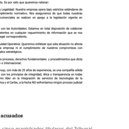
 acusados
 cinco magistrados titulares del Tribunal