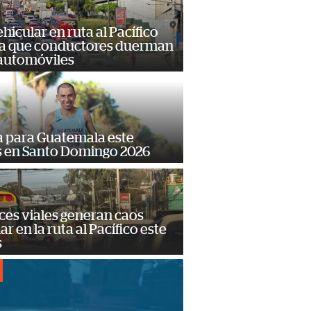
hicular en ruta al Pacífico
a que conductores duerman
 automóviles
 para Guatemala este
s en Santo Domingo 2026
ces viales generan caos
ar en la ruta al Pacífico este
s