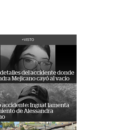
+VISTO
detalles del accidente donde
dra Mejicano cayó al vacío
 accidente: Inguat lamenta
miento de Alessandra
no