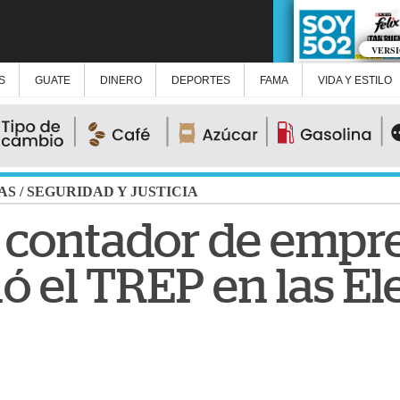
VERS
S
GUATE
DINERO
DEPORTES
FAMA
VIDA Y ESTILO
AS
/
SEGURIDAD Y JUSTICIA
 contador de empr
ó el TREP en las El