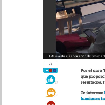
El MP investiga la adquisición del Sistema 
47
Por el caso 
que proporc
resultados, 
17
Te interesa:
7
funciones tr