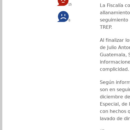
15
La Fiscalía c
allanamiento
seguimiento 
8
TREP.
Al finalizar 
de Julio Ant
Guatemala, S
informacione
complicidad.
Según informó
son en segui
diciembre de
Especial, de
con hechos 
lavado de di