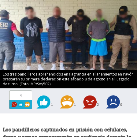
Los tres pandilleros aprehendidos en flagrancia en allanamientos en Pavón
prestarán su primera declaración este sábado 8 de agosto en el juzgado
de turno. (Foto: MP/Soy502)
4
1
1
2
0
Los pandilleros capturados en prisión con celulares,