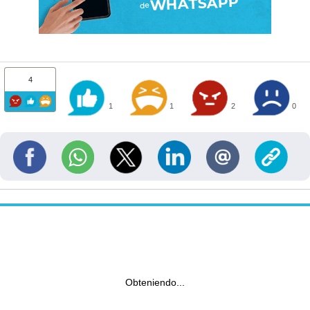
4
1
1
2
0
Obteniendo...