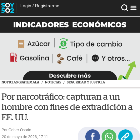
Login
/
Registrarme
NOTICIAS GUATEMALA
/
NOTICIAS
/
SEGURIDAD Y JUSTICIA
Por narcotráfico: capturan a un
hombre con fines de extradición a
EE. UU.
Por Geber Osorio
20 de mayo de 2026, 17:11