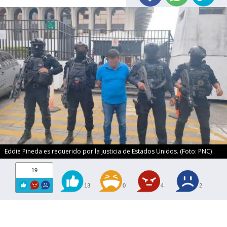
Eddie Pineda es requerido por la justicia de Estados Unidos. (Foto: PNC)
19
13
0
4
2