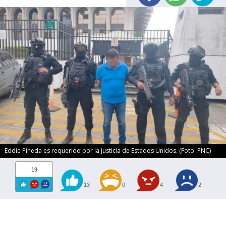
Eddie Pineda es requerido por la justicia de Estados Unidos. (Foto: PNC)
19
13
0
4
2