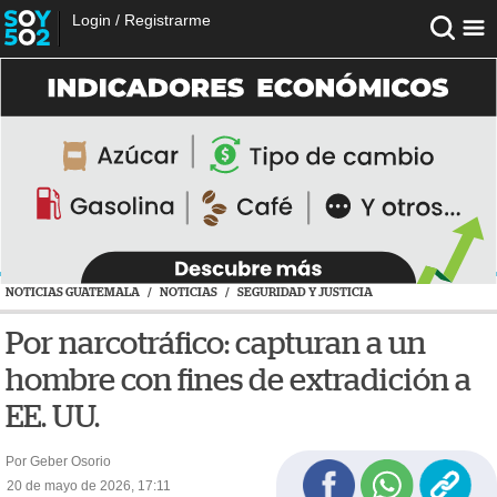
Login
/
Registrarme
NOTICIAS GUATEMALA
/
NOTICIAS
/
SEGURIDAD Y JUSTICIA
Por narcotráfico: capturan a un
hombre con fines de extradición a
EE. UU.
Por Geber Osorio
20 de mayo de 2026, 17:11