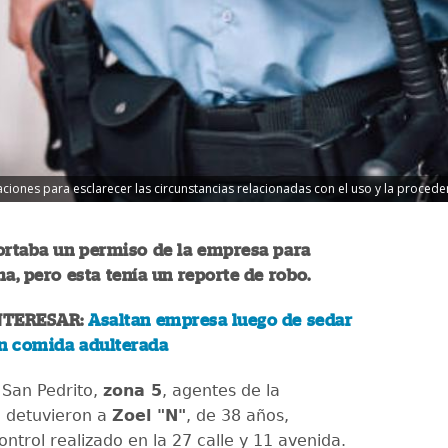
ciones para esclarecer las circunstancias relacionadas con el uso y la procedenci
ortaba un permiso de la empresa para
ma, pero esta tenía un reporte de robo.
NTERESAR:
Asaltan empresa luego de sedar
on comida adulterada
 San Pedrito,
zona 5
, agentes de la
 detuvieron a
Zoel "N"
, de 38 años,
ntrol realizado en la 27 calle y 11 avenida.