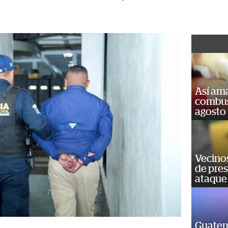
Así ama
combust
agosto
Vecino
de pre
ataque
Guatem