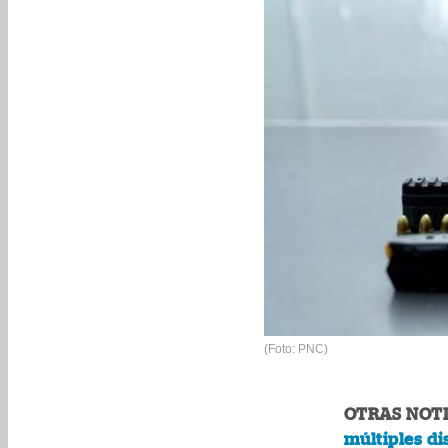
(Foto: PNC)
OTRAS NOTI
múltiples di