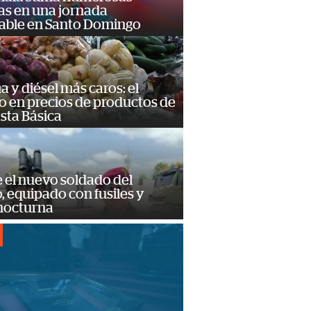
as en una jornada
dable en Santo Domingo
a y diésel más caros: el
o en precios de productos de
sta Básica
e el nuevo soldado del
o, equipado con fusiles y
 nocturna