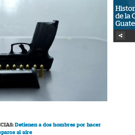
Histor
de la 
Guat
CIAS:
Detienen a dos hombres por hacer
sparos al aire