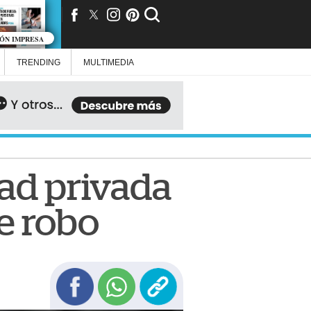
IÓN IMPRESA
TRENDING
MULTIMEDIA
dad privada
e robo