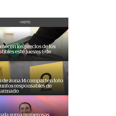
+VISTO
necen los precios de los
ibles este jueves 6 de
s de zona 14 comparten foto
suntos responsables de
 armado
ala suma numerosas