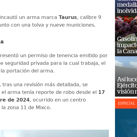
medall
inolvi
 incautó un arma marca
Taurus
, calibre 9
junto con una tolva y nueve municiones.
Gasolin
ma
impact
la Cana
presentó un permiso de tenencia emitido por
e seguridad privada para la cual trabaja, el
 la portación del arma.
Así luc
 tras una revisión más detallada, se
Ejércit
visión
 el arma tenía reporte de robo desde el
17
re de 2024
, ocurrido en un centro
ESPECIAL
 la zona 11 de Mixco.