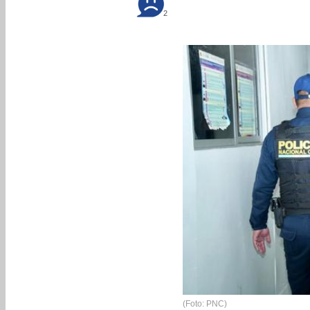
2
(Foto: PNC)