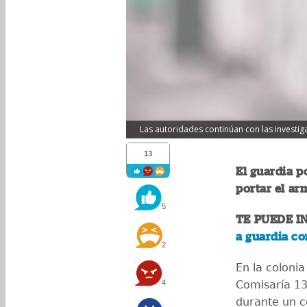
Las autoridades continúan con las investiga
13
El guardia p
portar el ar
5
TE PUEDE I
a guardia c
2
En la colonia
4
Comisaría 13
durante un co