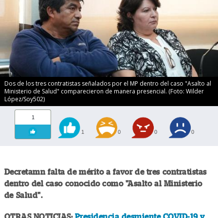
Dos de los tres contratistas señalados por el MP dentro del caso "Asalto al
Ministerio de Salud" comparecieron de manera presencial. (Foto: Wilder
López/Soy502)
1
1
0
0
0
Decretamn falta de mérito a favor de tres contratistas
dentro del caso conocido como "Asalto al Ministerio
de Salud".
OTRAS NOTICIAS:
Presidencia desmiente COVID-19 y