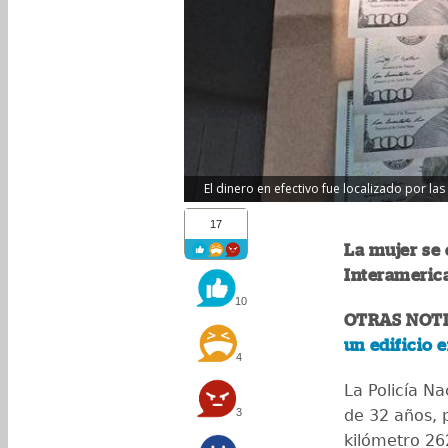
El dinero en efectivo fue localizado por las
17
La mujer se 
Interameric
10
OTRAS NOTI
un edificio e
4
La Policía Na
3
de 32 años, p
kilómetro 262