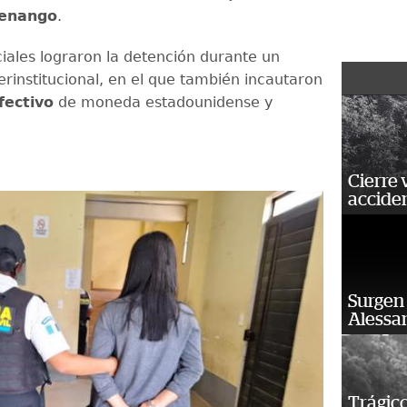
enango
.
ciales lograron la detención durante un
erinstitucional, en el que también incautaron
fectivo
de moneda estadounidense y
Cierre 
acciden
Surgen 
Alessan
Trágico