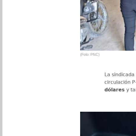
(Foto: PNC)
La sindicada
circulación 
dólares
y t