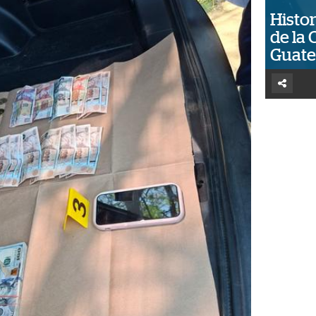
Histor
de la 
Guat