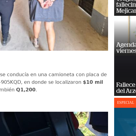
falleci
Mejica
Agenda
vierne
 se conducía en una camioneta con placa de
P-905KQD, en donde se localizaron
$10 mil
Fallece
ambién
Q1,200
.
del Ar
ESPECIAL