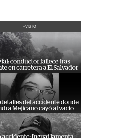
+VISTO
vial: conductor fallece tras
te en carretera a El Salvador
detalles del accidente donde
dra Mejicano cayó al vacío
 accidente: Inguat lamenta