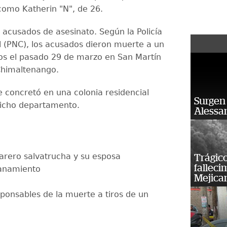
 como Katherin "N", de 26.
acusados de asesinato. Según la Policía
il (PNC), los acusados dieron muerte a un
os el pasado 29 de marzo en San Martín
Chimaltenango.
e concretó en una colonia residencial
Surgen 
dicho departamento.
Alessan
arero salvatrucha y su esposa
Trágico
falleci
lanamiento
Mejica
ponsables de la muerte a tiros de un