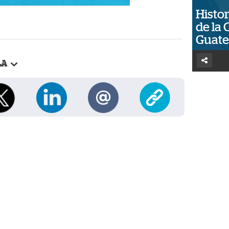
Histor
de la 
Guat
LA