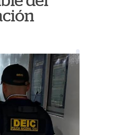
ble del
ación