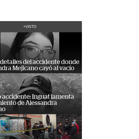
+VISTO
detalles del accidente donde
dra Mejicano cayó al vacío
 accidente: Inguat lamenta
miento de Alessandra
no