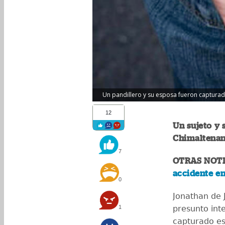
Un pandillero y su esposa fueron capturad
12
Un sujeto y 
Chimaltenan
7
OTRAS NOTI
accidente e
0
Jonathan de J
1
presunto int
capturado es