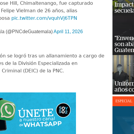
Rose Hill, Chimaltenango, fue capturado
Impact
secuela
 Felipe Vielman de 26 años, alias
sposa
pic.twitter.com/vquhVj6TPN
la (@PNCdeGuatemala)
April 11, 2026
"Enven
son ab
Guatem
ón se logró tras un allanamiento a cargo de
s de la División Especializada en
 Criminal (DEIC) de la PNC.
Unifor
años c
ESPECIAL