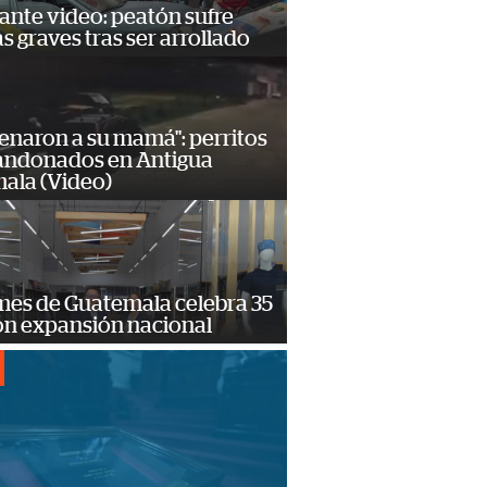
ante video: peatón sufre
s graves tras ser arrollado
enaron a su mamá": perritos
andonados en Antigua
ala (Video)
mes de Guatemala celebra 35
on expansión nacional