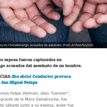
os en Chimaltenango, acusados de asesinato. (Foto: Archivo/Soy502)
su esposa fueron capturados en
go acusados del asesinato de un hombre.
CIAS:
¡Iba ebrio! Conductor provoca
n San Miguel Petapa
esús Felipe Vielman, alias "Ganster",
egrante de la Mara Salvatrucha, fue
te sábado junto a su esposa, quien fue