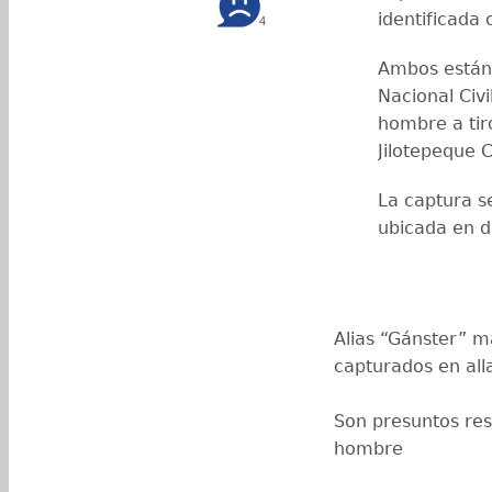
identificada
4
Ambos están 
Nacional Civ
hombre a tir
Jilotepeque 
La captura s
ubicada en 
Alias “Gánster” m
capturados en al
Son presuntos res
hombre