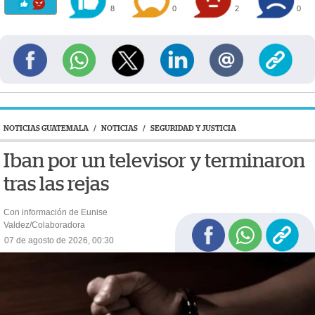
8
0
2
0
NOTICIAS GUATEMALA
/
NOTICIAS
/
SEGURIDAD Y JUSTICIA
Iban por un televisor y terminaron
tras las rejas
Con información de Eunise
Valdez/Colaboradora
07 de agosto de 2026, 00:30