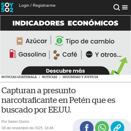
Login
/
Registrarme
NOTICIAS GUATEMALA
/
NOTICIAS
/
SEGURIDAD Y JUSTICIA
Capturan a presunto
narcotraficante en Petén que es
buscado por EE.UU.
Por Geber Osorio
08 de noviembre de 2025, 18:46