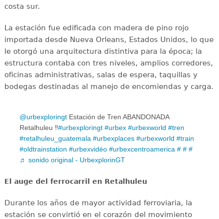
costa sur.
La estación fue edificada con madera de pino rojo
importada desde Nueva Orleans, Estados Unidos, lo que
le otorgó una arquitectura distintiva para la época; la
estructura contaba con tres niveles, amplios corredores,
oficinas administrativas, salas de espera, taquillas y
bodegas destinadas al manejo de encomiendas y carga.
@urbexploringt
Estación de Tren ABANDONADA
Retalhuleu ️️‼️
#urbexploringt
#urbex
#urbexworld
#tren
#retalhuleu_guatemala
#urbexplaces
#urbexworld
#train
#oldtrainstation
#urbexvidéo
#urbexcentroamerica
#
#️
#️
♬ sonido original - UrbexplorinGT
El auge del ferrocarril en Retalhuleu
Durante los años de mayor actividad ferroviaria, la
estación se convirtió en el corazón del movimiento