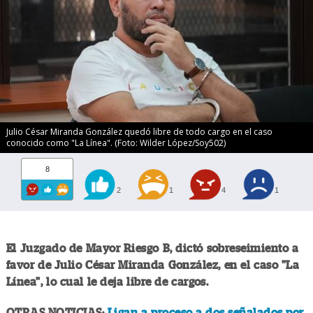
Julio César Miranda González quedó libre de todo cargo en el caso
conocido como "La Línea". (Foto: Wilder López/Soy502)
8
2
1
4
1
El Juzgado de Mayor Riesgo B, dictó sobreseimiento a
favor de Julio César Miranda González, en el caso "La
Línea", lo cual le deja libre de cargos.
OTRAS NOTICIAS:
Ligan a proceso a dos señalados por