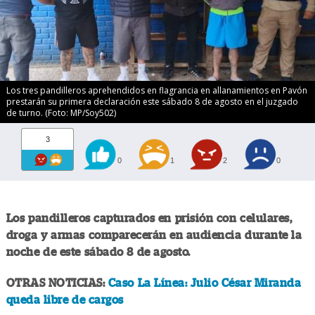
Los tres pandilleros aprehendidos en flagrancia en allanamientos en Pavón
prestarán su primera declaración este sábado 8 de agosto en el juzgado
de turno. (Foto: MP/Soy502)
3
0
1
2
0
Los pandilleros capturados en prisión con celulares,
droga y armas comparecerán en audiencia durante la
noche de este sábado 8 de agosto.
OTRAS NOTICIAS:
Caso La Línea: Julio César Miranda
queda libre de cargos