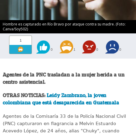
Hombre es capturado en Río Bravo por ataque contra su madre. (Foto:
Canva/Soy502)
1
0
1
0
0
Agentes de la PNC trasladan a la mujer herida a un
centro asistencial.
OTRAS NOTICIAS:
Leidy Zambrano, la joven
colombiana que está desaparecida en Guatemala
Agentes de la Comisaría 33 de la Policía Nacional Civil
(PNC) capturaron en flagrancia a Melvin Estuardo
Acevedo López, de 24 años, alias "Chuky", cuando