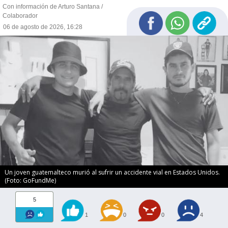
Con información de Arturo Santana /
Colaborador
06 de agosto de 2026, 16:28
Un joven guatemalteco murió al sufrir un accidente vial en Estados Unidos.
(Foto: GoFundMe)
5
1
0
0
4