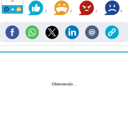
11
2
2
1
6
Obteniendo...