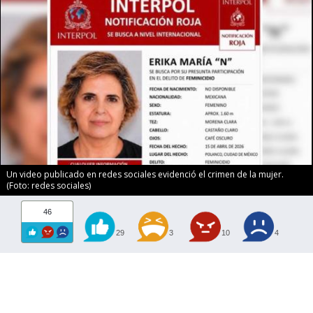
Un video publicado en redes sociales evidenció el crimen de la mujer.
(Foto: redes sociales)
46
29
3
10
4