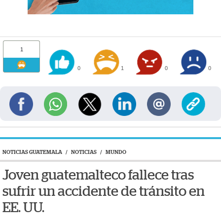
1
0
1
0
0
NOTICIAS GUATEMALA
/
NOTICIAS
/
MUNDO
Joven guatemalteco fallece tras
sufrir un accidente de tránsito en
EE. UU.