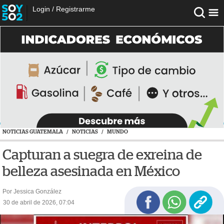
Login
/
Registrarme
NOTICIAS GUATEMALA
/
NOTICIAS
/
MUNDO
Capturan a suegra de exreina de
belleza asesinada en México
Por Jessica González
30 de abril de 2026, 07:04