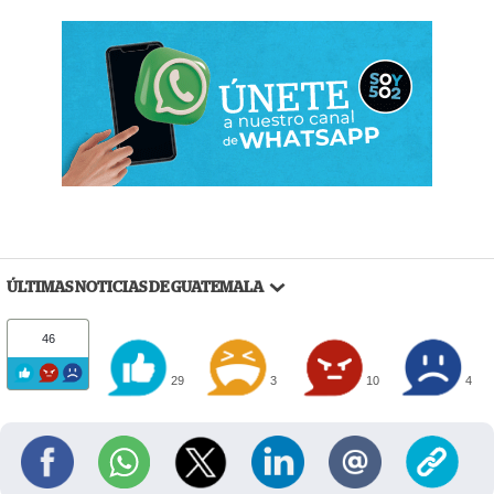
ÚLTIMAS NOTICIAS DE GUATEMALA
46
29
3
10
4