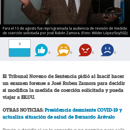
Para el 13 de agosto fue reprogramada la audiencia de revisión de medida
de coerción solicitada por José Rubén Zamora. (Foto: Wilder López/Soy502)
0
0
0
0
0
El Tribunal Noveno de Sentencia pidió al Inacif hacer
un examen forense a José Ruben Zamora para decidir
si modifica la medida de coerción solicitada y pueda
viajar a EE.UU.
OTRAS NOTICIAS:
Presidencia desmiente COVID-19 y
actualiza situación de salud de Bernardo Arévalo