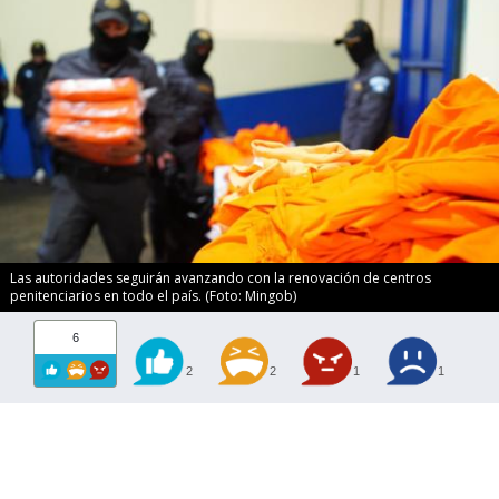
Las autoridades seguirán avanzando con la renovación de centros
penitenciarios en todo el país. (Foto: Mingob)
6
2
2
1
1