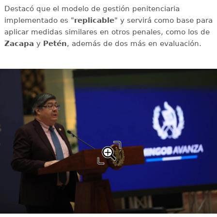
Destacó que el modelo de gestión penitenciaria
implementado es "
replicable
" y servirá como base para
aplicar medidas similares en otros penales, como los de
Zacapa
y
Petén
, además de dos más en evaluación.