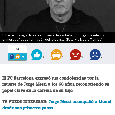
El Barcelona agradeció la confianza depositada por Jorge durante los
primeros años de formación del futbolista. (Foto: vía Medio Tiempo)
14
3
4
0
7
El FC Barcelona expresó sus condolencias por la
muerte de Jorge Messi a los 68 años, reconociendo su
papel clave en la carrera de su hijo.
TE PUEDE INTERESAR:
Jorge Messi acompañó a Lionel
desde sus primeros pasos