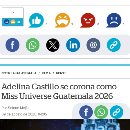
14
3
4
0
7
NOTICIAS GUATEMALA
/
FAMA
/
GENTE
Adelina Castillo se corona como
Miss Universe Guatemala 2026
Por Selene Mejía
09 de agosto de 2026, 04:05