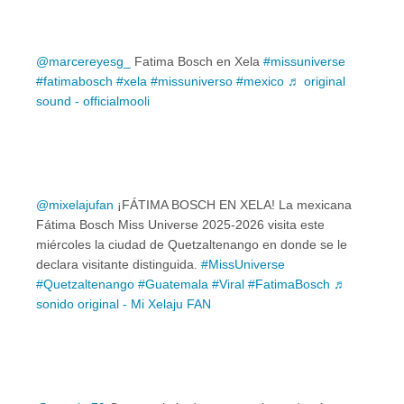
@marcereyesg_
Fatima Bosch en Xela
#missuniverse
#fatimabosch
#xela
#missuniverso
#mexico
♬ original
sound - officialmooli
@mixelajufan
¡FÁTIMA BOSCH EN XELA! La mexicana
Fátima Bosch Miss Universe 2025-2026 visita este
miércoles la ciudad de Quetzaltenango en donde se le
declara visitante distinguida.
#MissUniverse
#Quetzaltenango
#Guatemala
#Viral
#FatimaBosch
♬
sonido original - Mi Xelaju FAN