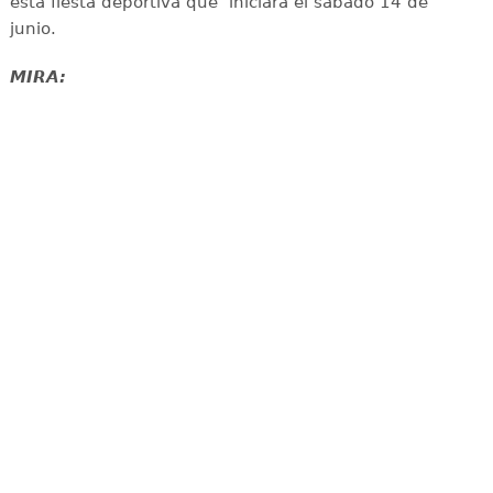
esta fiesta deportiva que iniciará el sábado 14 de
junio.
MIRA: