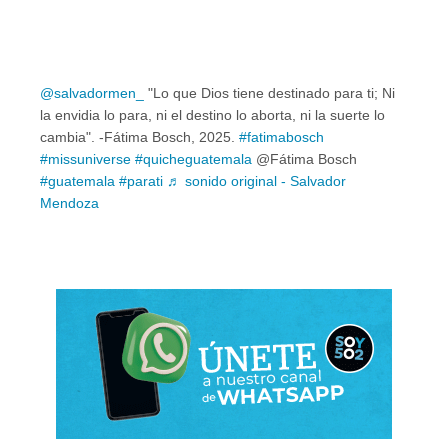
@salvadormen_
"Lo que Dios tiene destinado para ti; Ni
la envidia lo para, ni el destino lo aborta, ni la suerte lo
cambia". -Fátima Bosch, 2025.
#fatimabosch
#missuniverse
#quicheguatemala
@Fátima Bosch
#guatemala
#parati
♬ sonido original - Salvador
Mendoza