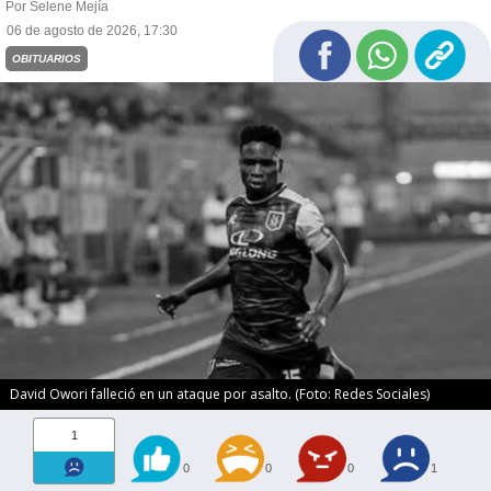
Por Selene Mejía
06 de agosto de 2026, 17:30
OBITUARIOS
David Owori falleció en un ataque por asalto. (Foto: Redes Sociales)
1
0
0
0
1