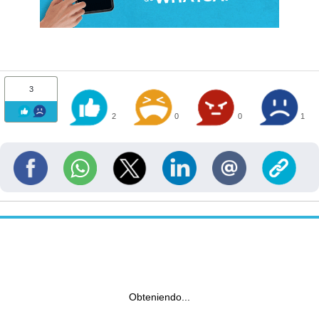
3
2
0
0
1
Obteniendo...