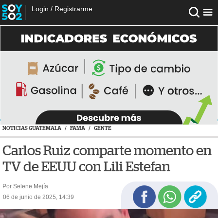
Login
/
Registrarme
NOTICIAS GUATEMALA
/
FAMA
/
GENTE
Carlos Ruiz comparte momento en
TV de EEUU con Lili Estefan
Por Selene Mejía
06 de junio de 2025, 14:39