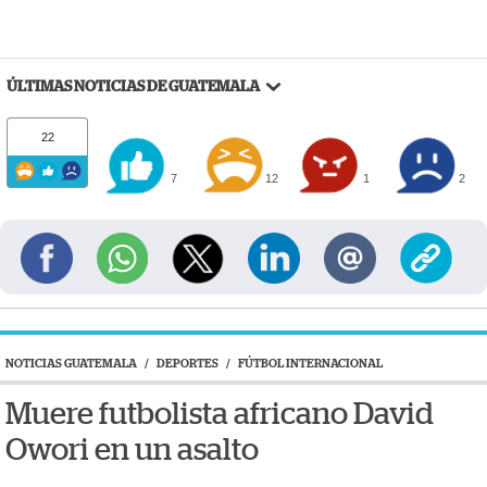
ÚLTIMAS NOTICIAS DE GUATEMALA
22
7
12
1
2
NOTICIAS GUATEMALA
/
DEPORTES
/
FÚTBOL INTERNACIONAL
Muere futbolista africano David
Owori en un asalto