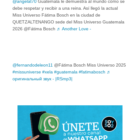
@angelat70
Guatemala le demuestra al mundo cómo se
debe respetar y recibir a una reina. Así llegó la actual
Miss Universo Fátima Bosch en la ciudad de
QUETZALTENANGO sede del Miss Universo Guatemala
2026 @Fátima Bosch
♬ Another Love -
@fernandodeleon11
@Fátima Bosch Miss Universo 2025
#missuniverse
#xela
#guatemala
#fatimabosch
♬
оригинальный звук - |RSmp3|