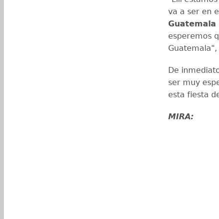
va a ser en e
Guatemala
esperemos qu
Guatemala", 
De inmediato 
ser muy espe
esta fiesta d
MIRA: