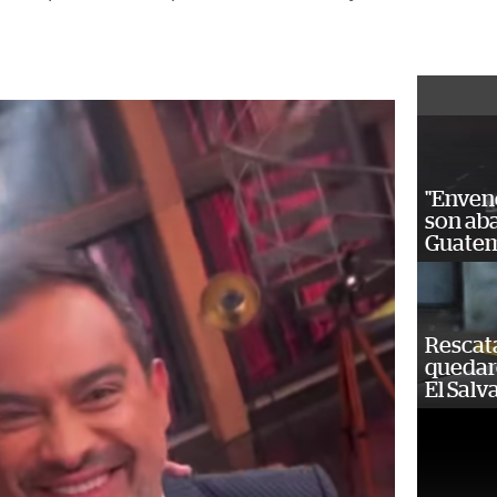
"Enven
son ab
Guatem
Rescat
quedaro
El Salv