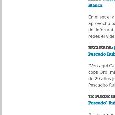
Blanca
En el set el 
aprovechó p
del informat
redes el vid
RECUERDA:
¡
Pescado Rui
"Ven aquí Ca
copa Oro, mi
de 20 años j
Pescadito Rui
TE PUEDE G
Pescado" Rui
"Lili estamos