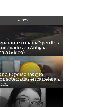
+VISTO
enaron a su mamá": perritos
andonados en Antigua
ala (Video)
an a 10 personas que
n soterradas en carretera a
ador