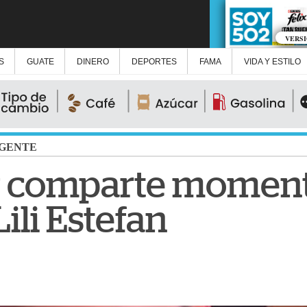
VERS
S
GUATE
DINERO
DEPORTES
FAMA
VIDA Y ESTILO
GENTE
z comparte moment
ili Estefan