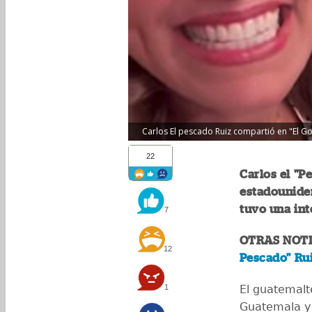
Carlos El pescado Ruiz compartió en "El Go
22
Carlos el "P
estadouniden
tuvo una in
7
OTRAS NOTI
12
Pescado" Ru
1
El guatemalt
Guatemala y