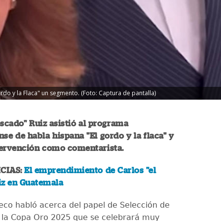
rdo y la Flaca" un segmento. (Foto: Captura de pantalla)
escado" Ruiz asistió al programa
se de habla hispana "El gordo y la flaca" y
tervención como comentarista.
CIAS:
El emprendimiento de Carlos "el
iz en Guatemala
eco habló acerca del papel de Selección de
 la Copa Oro 2025 que se celebrará muy