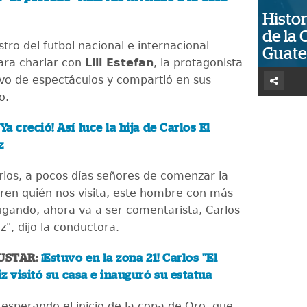
Histor
de la 
astro del futbol nacional e internacional
Guat
ara charlar con
Lili Estefan
, la protagonista
ivo de espectáculos y compartió en sus
eo.
Ya creció! Así luce la hija de Carlos El
z
rlos, a pocos días señores de comenzar la
ren quién nos visita, este hombre con más
ugando, ahora va a ser comentarista, Carlos
z", dijo la conductora.
USTAR:
¡Estuvo en la zona 21! Carlos "El
z visitó su casa e inauguró su estatua
 esperando el inicio de la copa de Oro, que