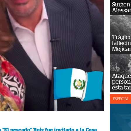
Surgen 
Alessan
Trágico
falleci
Mejica
Ataque 
persona
esta ta
ESPECIAL
 "El pescado" Ruiz fue invitado a la Casa