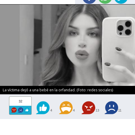
La víctima dejó a una bebé en la orfandad. (Foto: redes sociales)
32
4
4
13
11