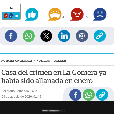
32
4
4
13
11
NOTICIAS GUATEMALA
/
NOTICIAS
/
ALERTAS
Casa del crimen en La Gomera ya
había sido allanada en enero
Por Maria Fernanda Gallo
09 de agosto de 2026, 01:45