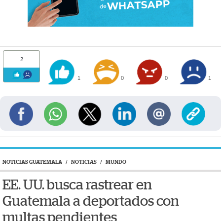
2
1
0
0
1
NOTICIAS GUATEMALA
/
NOTICIAS
/
MUNDO
EE. UU. busca rastrear en
Guatemala a deportados con
multas pendientes