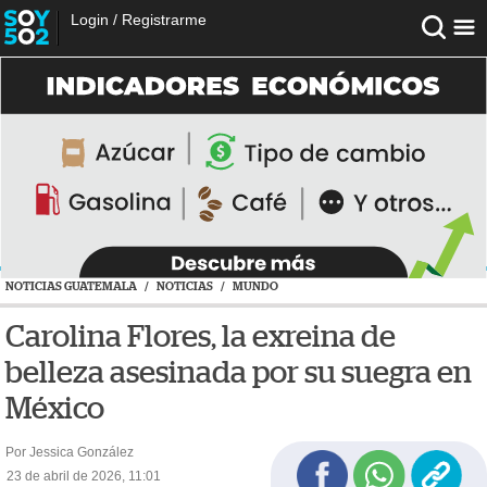
Login
/
Registrarme
NOTICIAS GUATEMALA
/
NOTICIAS
/
MUNDO
Carolina Flores, la exreina de
belleza asesinada por su suegra en
México
Por Jessica González
23 de abril de 2026, 11:01