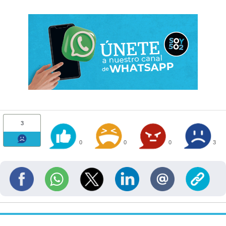
3
0
0
0
3