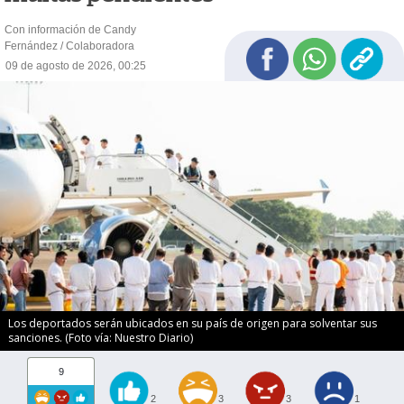
Con información de Candy
Fernández / Colaboradora
09 de agosto de 2026, 00:25
Los deportados serán ubicados en su país de origen para solventar sus
sanciones. (Foto vía: Nuestro Diario)
9
2
3
3
1