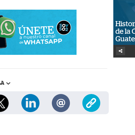
Histor
de la 
Guat
LA