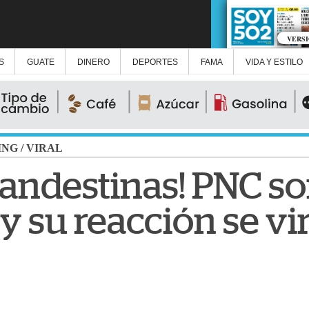
VERS
S
GUATE
DINERO
DEPORTES
FAMA
VIDA Y ESTILO
ING
/
VIRAL
clandestinas! PNC s
y su reacción se vir