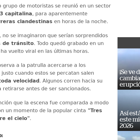
grupo de motoristas se reunió en un sector
3 capitalina
, para aparentemente
rreras clandestinas
en horas de la noche.
 no se imaginaron que serían sorprendidos
 de tránsito
. Todo quedó grabado en un
ha vuelto viral en las últimas horas.
serva a la patrulla acercarse a los
¡Se ve 
y justo cuando estos se percatan salen
cambia 
toda velocidad
. Algunos corren hacia su
erupci
a retirarse antes de ser sancionados.
ención que la escena fue comparada a modo
n un momento de la popular cinta
"Tres
Así est
e el cielo"
.
este m
2026
o: