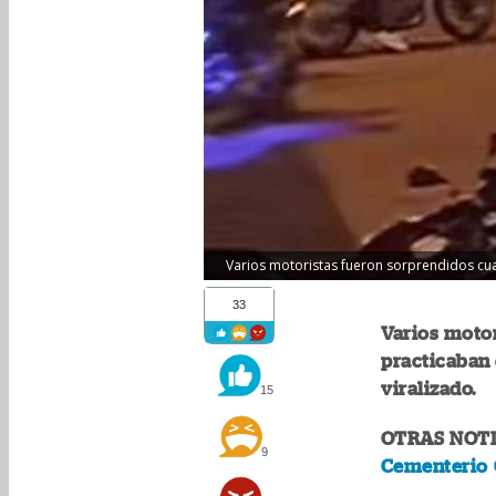
Varios motoristas fueron sorprendidos cuan
33
Varios moto
practicaban 
viralizado.
15
OTRAS NOTI
9
Cementerio G