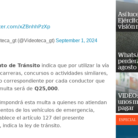
Así luc
Ejércit
visión
tter.com/xZBnhhPzXp
teca_gt (@Videoteca_gt)
September 1, 2024
WhatsA
perderá
to de Tránsito
indica que por utilizar la vía
agosto
carreras, concursos o actividades similares,
so correspondiente por cada conductor que
 multa será de
Q25,000
.
VIDEO: 
unos m
impondrá esta multa a quienes no atiendan
pagar
ientos de los vehículos de emergencia,
ablece el artículo 127 del presente
ESPECIAL
indica la ley de tránsito.