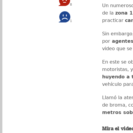
8
Un numeroso 
de la
zona 1
practicar
ca
1
Sin embargo,
por
agentes
video que se 
En este se ob
motoristas, 
huyendo a 
vehículo par
Llamó la at
de broma, co
metros sobr
Mira el vide