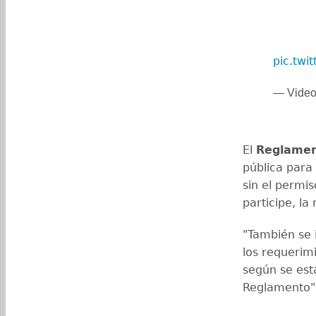
pic.twi
— Video
El
Reglamen
pública para 
sin el permi
participe, la
"También se 
los requerim
según se est
Reglamento", 