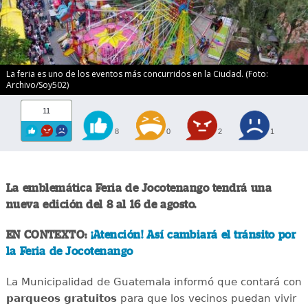
La feria es uno de los eventos más concurridos en la Ciudad. (Foto:
Archivo/Soy502)
11
8
0
2
1
La emblemática Feria de Jocotenango tendrá una
nueva edición del 8 al 16 de agosto.
EN CONTEXTO:
¡Atención! Así cambiará el tránsito por
la Feria de Jocotenango
La Municipalidad de Guatemala informó que contará con
parqueos gratuitos
para que los vecinos puedan vivir