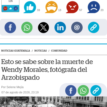
126
33
13
57
23
NOTICIAS GUATEMALA
/
NOTICIAS
/
COMUNIDAD
Esto se sabe sobre la muerte de
Wendy Morales, fotógrafa del
Arzobispado
Por Selene Mejía
07 de agosto de 2026, 23:19