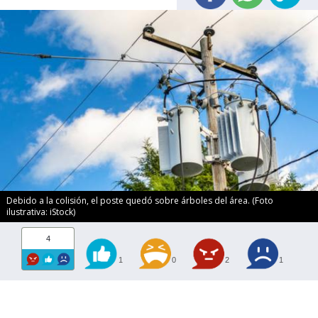
Debido a la colisión, el poste quedó sobre árboles del área. (Foto
ilustrativa: iStock)
4
1
0
2
1