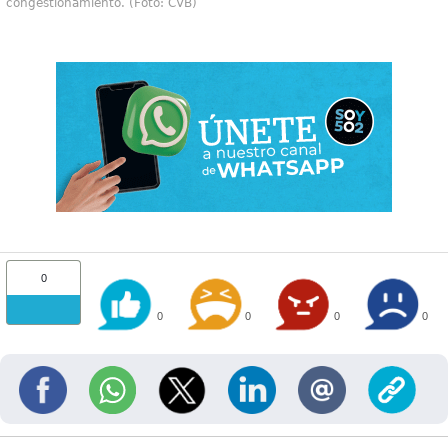
congestionamiento. (Foto: CVB)
0
0
0
0
0