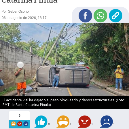
Por Geber Osorio
06 de agosto de 2026, 18:17
El accidente vial ha dejado el paso bloqueado y daños estructurales. (Foto:
PMT de Santa Catarina Pinula)
3
0
1
1
1