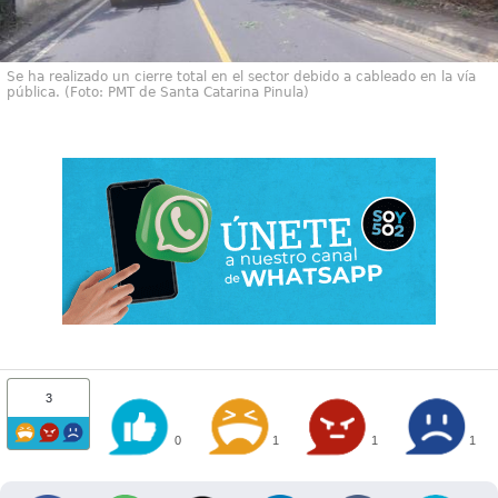
Se ha realizado un cierre total en el sector debido a cableado en la vía
pública. (Foto: PMT de Santa Catarina Pinula)
3
0
1
1
1