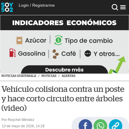
Login
/
Registrarme
NOTICIAS GUATEMALA
/
NOTICIAS
/
ALERTAS
Vehículo colisiona contra un poste
y hace corto circuito entre árboles
(video)
Por Reychel Méndez
13 de mayo de 2026, 14:28